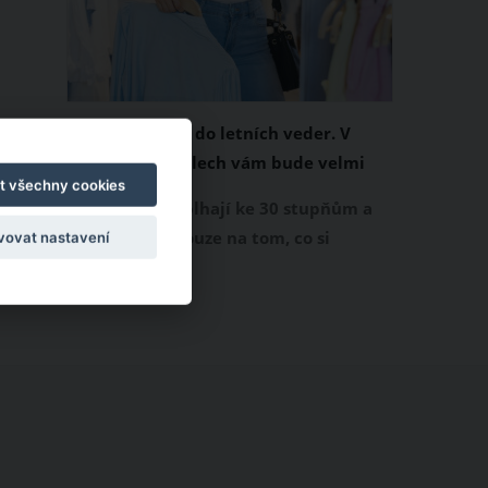
Chladivá móda do letních veder. V
těchto materiálech vám bude velmi
t všechny cookies
příjemně
Když teploty šplhají ke 30 stupňům a
výš, nezáleží pouze na tom, co si
vovat nastavení
obléknete, ale také z čeho je oblečení
ušité. Některé materiály totiž zadržují
teplo a pot, jiné naopak nechají
pokožku dýchat a pomohou vám
zvládnout i opravdu horké dny.
Základem letního šatníku by proto
měly být přírodní nebo funkční
prodyšné tkaniny a volnější střihy.