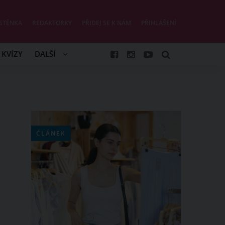
STĚNKA
REDAKTORKY
PŘIDEJ SE K NÁM
PŘIHLÁŠENÍ
KVÍZY
DALŠÍ
ČLÁNEK