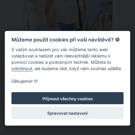
Můžeme použít cookies při vaší návštěvě? 🍪
S vaším souhlasem pro vás můžeme tento web
vylepšovat a nabízet vám relevantnější reklamu s
Chladivá móda do letních veder. V
pomocí cookies a podobných technik. Můžete to
těchto materiálech vám bude velmi
odmítnout
, ale budeme rádi, když nám souhlas udělíte.
příjemně
Když teploty šplhají ke 30 stupňům a
Děkujeme! 🩷
výš, nezáleží pouze na tom, co si
obléknete, ale také z čeho je oblečení
Přijmout všechny cookies
ušité. Některé materiály totiž zadržují
teplo a pot, jiné naopak nechají
Spravovat nastavení
pokožku dýchat a pomohou vám
zvládnout i opravdu horké dny.