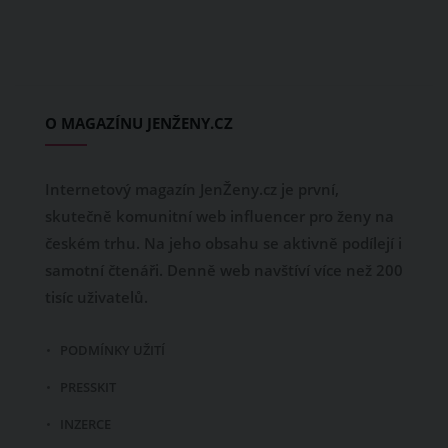
O MAGAZÍNU JENŽENY.CZ
Internetový magazín JenŽeny.cz je první,
skutečně komunitní web influencer pro ženy na
českém trhu. Na jeho obsahu se aktivně podílejí i
samotní čtenáři. Denně web navštíví více než 200
tisíc uživatelů.
PODMÍNKY UŽITÍ
PRESSKIT
INZERCE