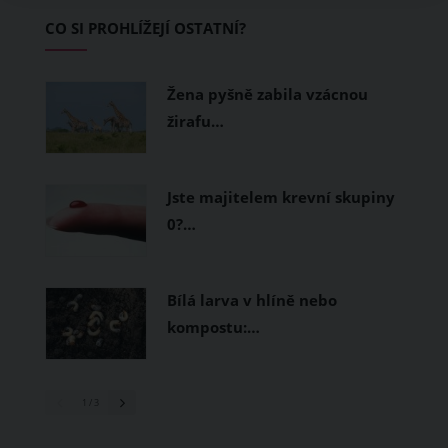
Základem letního šatníku by proto
CO SI PROHLÍŽEJÍ OSTATNÍ?
měly být přírodní nebo funkční
prodyšné tkaniny a volnější střihy.
Žena pyšně zabila vzácnou
žirafu…
Jste majitelem krevní skupiny
0?…
Bílá larva v hlíně nebo
kompostu:…
1
/ 3