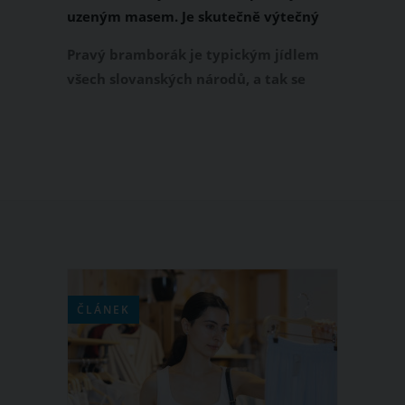
uzeným masem. Je skutečně výtečný
Pravý bramborák je typickým jídlem
všech slovanských národů, a tak se
pochopitelně i u nás může pyšnit
velkou oblibou. Jeho příprava není
vůbec složitá, jak se může na první
pohled zdát. O tom vás přesvědčí i
následující recept, který hravě zvládne
úplně každý.
ČLÁNEK