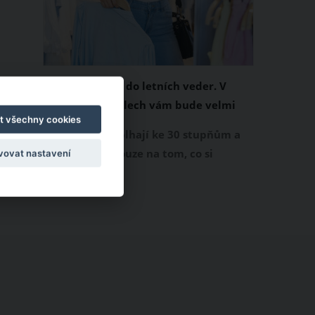
Chladivá móda do letních veder. V
těchto materiálech vám bude velmi
t všechny cookies
příjemně
Když teploty šplhají ke 30 stupňům a
výš, nezáleží pouze na tom, co si
vovat nastavení
obléknete, ale také z čeho je oblečení
ušité. Některé materiály totiž zadržují
teplo a pot, jiné naopak nechají
pokožku dýchat a pomohou vám
zvládnout i opravdu horké dny.
Základem letního šatníku by proto
měly být přírodní nebo funkční
prodyšné tkaniny a volnější střihy.