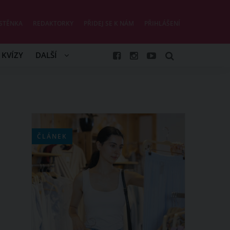
STĚNKA
REDAKTORKY
PŘIDEJ SE K NÁM
PŘIHLÁŠENÍ
KVÍZY
DALŠÍ
ČLÁNEK