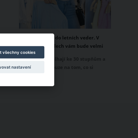
Chladivá móda do letních veder. V
těchto materiálech vám bude velmi
t všechny cookies
příjemně
Když teploty šplhají ke 30 stupňům a
výš, nezáleží pouze na tom, co si
vovat nastavení
obléknete, ale také z čeho je oblečení
ušité. Některé materiály totiž zadržují
teplo a pot, jiné naopak nechají
pokožku dýchat a pomohou vám
zvládnout i opravdu horké dny.
Základem letního šatníku by proto
měly být přírodní nebo funkční
prodyšné tkaniny a volnější střihy.