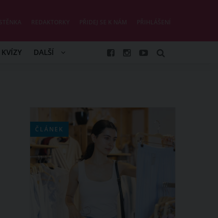
STĚNKA
REDAKTORKY
PŘIDEJ SE K NÁM
PŘIHLÁŠENÍ
KVÍZY
DALŠÍ
ČLÁNEK