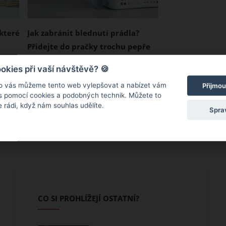
které
Jak zabránit blednutí prádla?
Přidejte do pračky trochu pepře
nebo sůl
Je to scénář, který zná snad každý
kies při vaší návštěvě? 🍪
– koupíme si nějaké oblečení,
o vás můžeme tento web vylepšovat a nabízet vám
Přijmou
jenže po pár vyprání je jeho barva
 s pomocí cookies a podobných technik. Můžete to
 rádi, když nám souhlas udělíte.
zcela jiná, než jaká byla na
Spra
začátku a rázem se z oblíbeného
tek,
kousku stane věc, která je dobrá
leda tak na úklid.
oto
áž,
 vás
CO SI PROHLÍŽEJÍ OSTATNÍ?