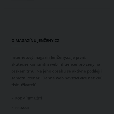
O MAGAZÍNU JENŽENY.CZ
Internetový magazín JenŽeny.cz je první,
skutečně komunitní web influencer pro ženy na
českém trhu. Na jeho obsahu se aktivně podílejí i
samotní čtenáři. Denně web navštíví více než 200
tisíc uživatelů.
PODMÍNKY UŽITÍ
PRESSKIT