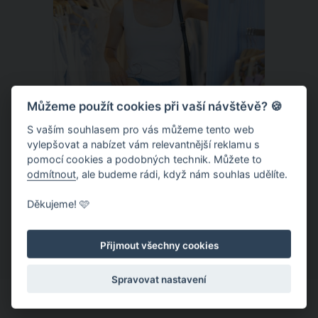
Můžeme použít cookies při vaší návštěvě? 🍪
S vaším souhlasem pro vás můžeme tento web
vylepšovat a nabízet vám relevantnější reklamu s
pomocí cookies a podobných technik. Můžete to
Chladivá móda do letních veder. V
odmítnout
, ale budeme rádi, když nám souhlas udělíte.
těchto materiálech vám bude velmi
Děkujeme! 🩷
příjemně
Když teploty šplhají ke 30 stupňům a
výš, nezáleží pouze na tom, co si
Přijmout všechny cookies
obléknete, ale také z čeho je oblečení
ušité. Některé materiály totiž zadržují
Spravovat nastavení
teplo a pot, jiné naopak nechají
pokožku dýchat a pomohou vám