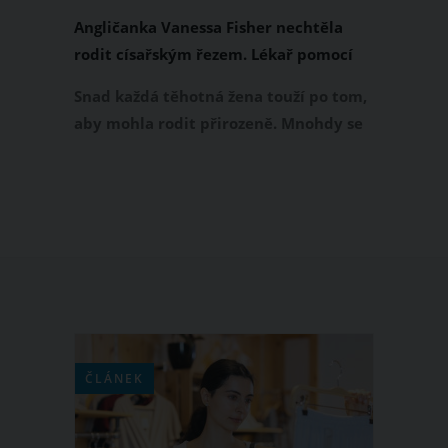
Angličanka Vanessa Fisher nechtěla
rodit císařským řezem. Lékař pomocí
techniky ECV obrátil dítě do správné
Snad každá těhotná žena touží po tom,
polohy
aby mohla rodit přirozeně. Mnohdy se
jí ale její přání nesplní. Miminko se v
děloze neotočí a až do 40. týdne
zůstává v poloze koncem pánevním.
Lékaři tak zpravidla musí volit císařský
řez. Právě na tuto skutečnost nechtěla
přistoupit Angličanka Vanessa Fisher,
která podstoupila kontroverzní
metodu ECV.
ČLÁNEK