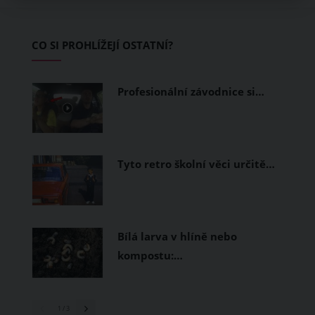
zvládnout i opravdu horké dny.
Základem letního šatníku by proto
CO SI PROHLÍŽEJÍ OSTATNÍ?
měly být přírodní nebo funkční
prodyšné tkaniny a volnější střihy.
Profesionální závodnice si…
Tyto retro školní věci určitě…
Bílá larva v hlíně nebo
kompostu:…
1
/ 3