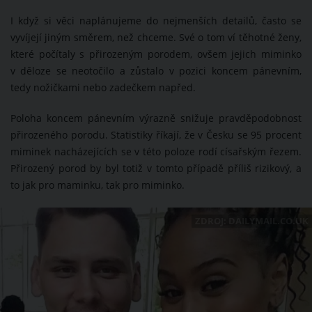
I když si věci naplánujeme do nejmenších detailů, často se
vyvíjejí jiným směrem, než chceme. Své o tom ví těhotné ženy,
které počítaly s přirozeným porodem, ovšem jejich miminko
v děloze se neotočilo a zůstalo v pozici koncem pánevním,
tedy nožičkami nebo zadečkem napřed.
Poloha koncem pánevním výrazně snižuje pravděpodobnost
přirozeného porodu. Statistiky říkají, že v Česku se 95 procent
miminek nacházejících se v této poloze rodí císařským řezem.
Přirozený porod by byl totiž v tomto případě příliš rizikový, a
to jak pro maminku, tak pro miminko.
ZDROJ: DAILYMAIL.CO.UK