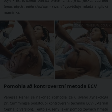
dojít k přirozenému otočení dítěte. Chtěla jsem jakkoli zabránit
tomu, abych rodila císařským řezem,“
vysvětluje mladá anglická
maminka.
ZDROJ: THESUN.CO.UK
Pomohla až kontroverzní metoda ECV
Vanessa Fisher se nakonec rozhodla, že u svého gynekologa
Dr. Cummingse podstoupí kontroverzní techniku ECV (External
Cephalic Version). Tento zkušený lékař pomocí zevních hmatů