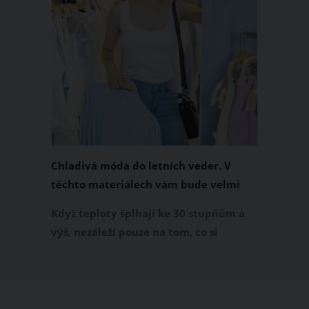
Chladivá móda do letních veder. V
těchto materiálech vám bude velmi
příjemně
Když teploty šplhají ke 30 stupňům a
výš, nezáleží pouze na tom, co si
obléknete, ale také z čeho je oblečení
ušité. Některé materiály totiž zadržují
teplo a pot, jiné naopak nechají
pokožku dýchat a pomohou vám