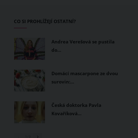
zvládnout i opravdu horké dny.
Základem letního šatníku by proto
CO SI PROHLÍŽEJÍ OSTATNÍ?
měly být přírodní nebo funkční
prodyšné tkaniny a volnější střihy.
Andrea Verešová se pustila
do…
Domácí mascarpone ze dvou
surovin:…
Česká doktorka Pavla
Kovaříková…
1
/ 3