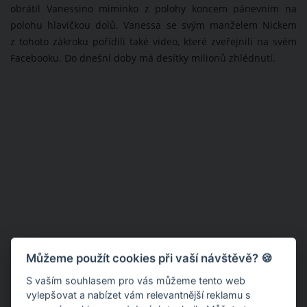
obrátil Vanessino miminko z polohy koncem pánevním na
polohu hlavičkou dolů. Vanessa se svým manželem Nickem
z tohoto zákroku pořídili také video, které zveřejnili na svém
Facebooku. Do dnešní doby má desítky milionů zhlédnutí.
Můžeme použít cookies při vaší návštěvě? 🍪
S vaším souhlasem pro vás můžeme tento web
vylepšovat a nabízet vám relevantnější reklamu s