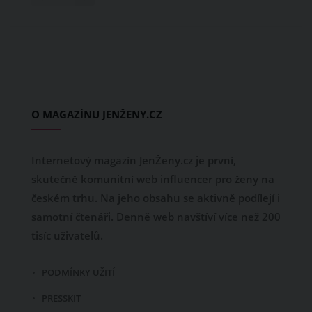
O MAGAZÍNU JENŽENY.CZ
Internetový magazín JenŽeny.cz je první,
skutečně komunitní web influencer pro ženy na
českém trhu. Na jeho obsahu se aktivně podílejí i
samotní čtenáři. Denně web navštíví více než 200
tisíc uživatelů.
PODMÍNKY UŽITÍ
PRESSKIT