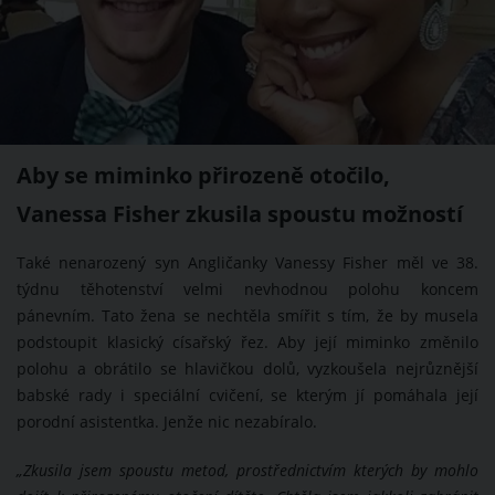
Aby se miminko přirozeně otočilo,
Vanessa Fisher zkusila spoustu možností
Také nenarozený syn Angličanky Vanessy Fisher měl ve 38.
týdnu těhotenství velmi nevhodnou polohu koncem
pánevním. Tato žena se nechtěla smířit s tím, že by musela
podstoupit klasický císařský řez. Aby její miminko změnilo
polohu a obrátilo se hlavičkou dolů, vyzkoušela nejrůznější
babské rady i speciální cvičení, se kterým jí pomáhala její
porodní asistentka. Jenže nic nezabíralo.
„Zkusila jsem spoustu metod, prostřednictvím kterých by mohlo