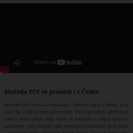
Metoda ECV se provádí i v Česku
Metodu ECV mohou podstoupit i těhotné ženy v Česku, a to
mezi 36. a 38. týdnem těhotenství. K ECV porodníci přistupují,
čeká-li žena jedno dítě, které se nachází v poloze koncem
pánevním. Tuto metodu však nemohou podstoupit ženy, které