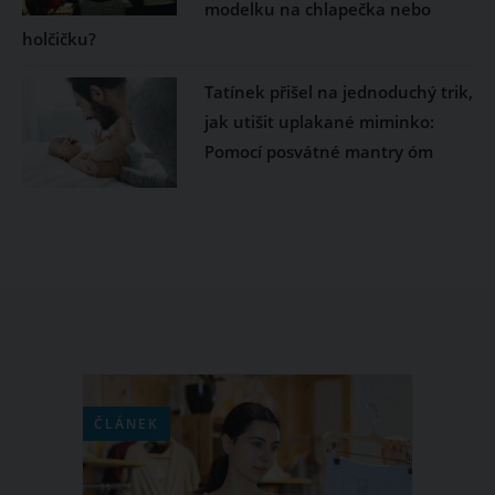
modelku na chlapečka nebo
holčičku?
Tatínek přišel na jednoduchý trik,
jak utišit uplakané miminko:
Pomocí posvátné mantry óm
ČLÁNEK