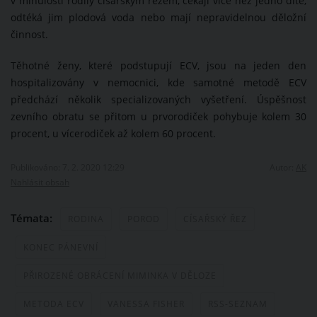
v minulosti rodily císařským řezem, čekají více než jedno dítě,
odtéká jim plodová voda nebo mají nepravidelnou děložní
činnost.
Těhotné ženy, které podstupují ECV, jsou na jeden den
hospitalizovány v nemocnici, kde samotné metodě ECV
předchází několik specializovaných vyšetření. Úspěšnost
zevního obratu se přitom u prvorodiček pohybuje kolem 30
procent, u vícerodiček až kolem 60 procent.
Publikováno: 7. 2. 2020 12:29
Autor:
AK
Nahlásit obsah
Témata:
RODINA
POROD
CÍSAŘSKÝ ŘEZ
KONEC PÁNEVNÍ
PŘIROZENÉ OBRÁCENÍ MIMINKA V DĚLOZE
METODA ECV
VANESSA FISHER
RSS-SEZNAM