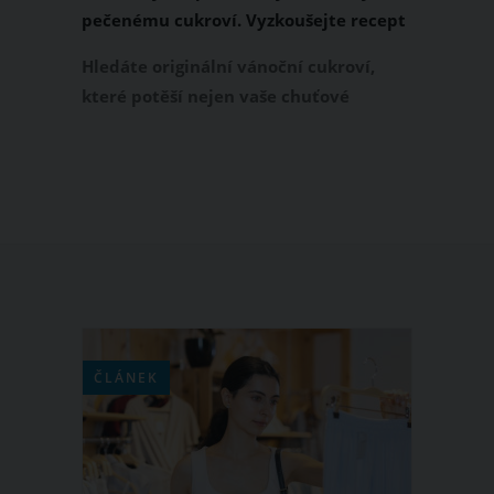
pečenému cukroví. Vyzkoušejte recept
Hledáte originální vánoční cukroví,
které potěší nejen vaše chuťové
buňky? Upečte si vánoční ježky. Toto
cukroví je opravdu roztomilé a zvlášť,
pokud máte malé děti, bude mít u vás
během letošních Vánoc zaručeně
úspěch!
ČLÁNEK