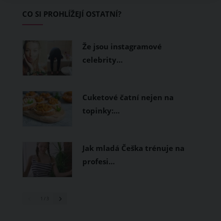
Základem letního šatníku by proto
CO SI PROHLÍŽEJÍ OSTATNÍ?
měly být přírodní nebo funkční
prodyšné tkaniny a volnější střihy.
Že jsou instagramové
celebrity…
Cuketové čatní nejen na
topinky:…
Jak mladá Češka trénuje na
profesi…
1
/ 3