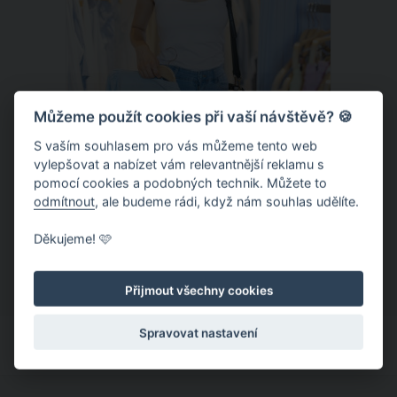
Můžeme použít cookies při vaší návštěvě? 🍪
S vaším souhlasem pro vás můžeme tento web
vylepšovat a nabízet vám relevantnější reklamu s
Chladivá móda do letních veder. V
pomocí cookies a podobných technik. Můžete to
těchto materiálech vám bude velmi
odmítnout
, ale budeme rádi, když nám souhlas udělíte.
příjemně
Když teploty šplhají ke 30 stupňům a
Děkujeme! 🩷
výš, nezáleží pouze na tom, co si
obléknete, ale také z čeho je oblečení
Přijmout všechny cookies
ušité. Některé materiály totiž zadržují
teplo a pot, jiné naopak nechají
Spravovat nastavení
pokožku dýchat a pomohou vám
zvládnout i opravdu horké dny.