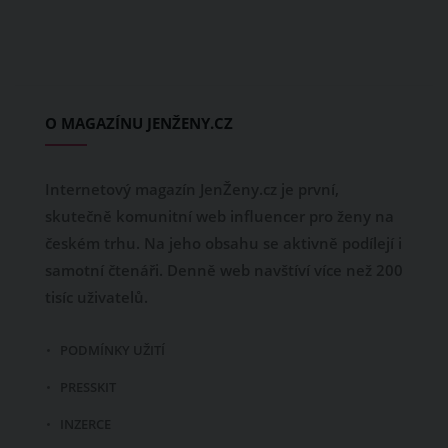
O MAGAZÍNU JENŽENY.CZ
Internetový magazín JenŽeny.cz je první,
skutečně komunitní web influencer pro ženy na
českém trhu. Na jeho obsahu se aktivně podílejí i
samotní čtenáři. Denně web navštíví více než 200
tisíc uživatelů.
PODMÍNKY UŽITÍ
PRESSKIT
INZERCE