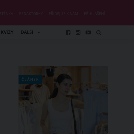
STĚNKA
REDAKTORKY
PŘIDEJ SE K NÁM
PŘIHLÁŠENÍ
KVÍZY
DALŠÍ
ČLÁNEK