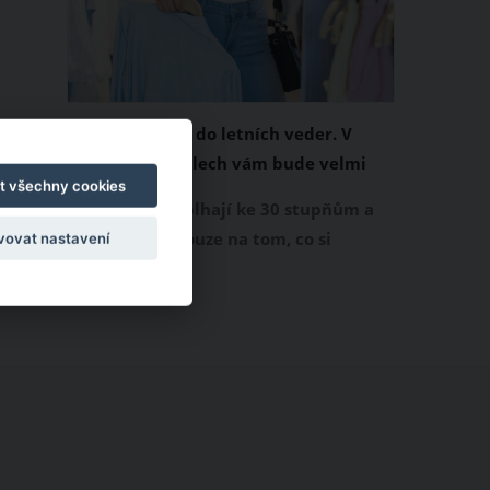
Chladivá móda do letních veder. V
těchto materiálech vám bude velmi
t všechny cookies
příjemně
Když teploty šplhají ke 30 stupňům a
výš, nezáleží pouze na tom, co si
vovat nastavení
obléknete, ale také z čeho je oblečení
ušité. Některé materiály totiž zadržují
teplo a pot, jiné naopak nechají
pokožku dýchat a pomohou vám
zvládnout i opravdu horké dny.
Základem letního šatníku by proto
měly být přírodní nebo funkční
prodyšné tkaniny a volnější střihy.