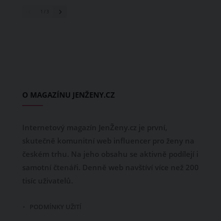
1
/ 3
O MAGAZÍNU JENŽENY.CZ
Internetový magazín JenŽeny.cz je první,
skutečně komunitní web influencer pro ženy na
českém trhu. Na jeho obsahu se aktivně podílejí i
samotní čtenáři. Denně web navštíví více než 200
tisíc uživatelů.
PODMÍNKY UŽITÍ