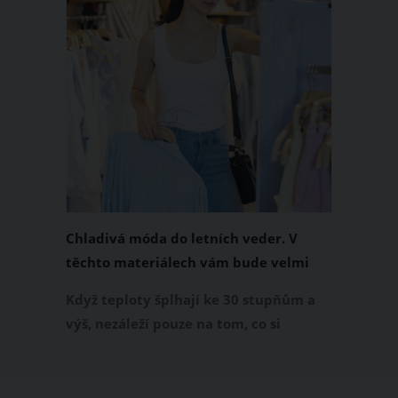
Chladivá móda do letních veder. V
těchto materiálech vám bude velmi
příjemně
Když teploty šplhají ke 30 stupňům a
výš, nezáleží pouze na tom, co si
obléknete, ale také z čeho je oblečení
ušité. Některé materiály totiž zadržují
teplo a pot, jiné naopak nechají