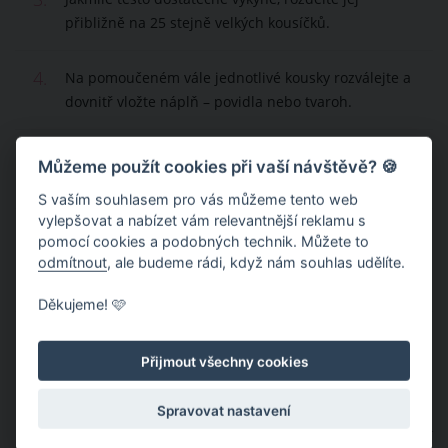
přibližně na 25 stejně velkých kousíčků.
4.
Na pomoučeném vále jednotlivé kousky rozválejte a
dovnitř vložte náplň – povidla nebo tvaroh.
5.
Jednotlivé buchtičky vyskládejte vedle sebe do
Můžeme použít cookies při vaší návštěvě? 🍪
máslem vymazaného pekáče vždy spojem dolů.
S vaším souhlasem pro vás můžeme tento web
vylepšovat a nabízet vám relevantnější reklamu s
6.
Každou buchtu před vložením do pekáče potřete
pomocí cookies a podobných technik. Můžete to
máslem, aby se vám nepřipekly a poté naneste
odmítnout
, ale budeme rádi, když nám souhlas udělíte.
máslo i nahoru na buchty.
Děkujeme! 🩷
7.
Pečte v předem předehřáté troubě na 170 °C
Přijmout všechny cookies
přibližně 30 minut.
Spravovat nastavení
Publikováno: 9. 11. 2022 14:34
Autor:
Sima
Nahlásit obsah