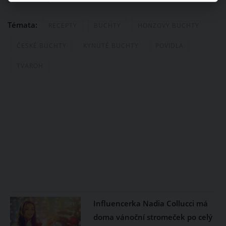
Témata:
RECEPTY
BUCHTY
HONZOVY BUCHTY
ČESKÉ BUCHTY
KYNUTÉ BUCHTY
POVIDLA
TVAROH
Influencerka Nadia Collucci má
doma vánoční stromeček po celý