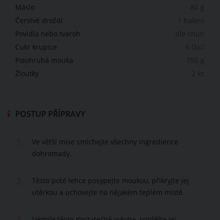
Máslo
80 g
Čerstvé droždí
1 balení
Povidla nebo tvaroh
dle chuti
Cukr krupice
6 lžící
Polohrubá mouka
750 g
Žloutky
2 ks
POSTUP PŘÍPRAVY
1.
Ve větší míse smíchejte všechny ingredience
dohromady.
2.
Těsto poté lehce posypejte moukou, přikryjte jej
utěrkou a uchovejte na nějakém teplém místě.
3.
Jakmile těsto dostatečně vykyne, rozdělte jej