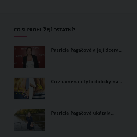
pokožku dýchat a pomohou vám
zvládnout i opravdu horké dny.
Základem letního šatníku by proto
CO SI PROHLÍŽEJÍ OSTATNÍ?
měly být přírodní nebo funkční
prodyšné tkaniny a volnější střihy.
Patricie Pagáčová a její dcera…
Co znamenají tyto ďolíčky na…
Patricie Pagáčová ukázala…