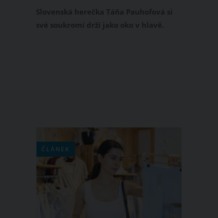
poprvé ukázala světu
Slovenská herečka Táňa Pauhofová si
své soukromí drží jako oko v hlavě.
Tentokrát ale udělala výjimku a na
Instagramu sdílela společnou fotku se
svým manželem Jonatánem
Pastirčákem a několikaměsíční
dcerkou Mílou. Co říkáte na hereččinu
holčičku, na koho je podobná?
ČLÁNEK