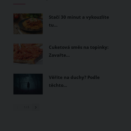
měly být přírodní nebo funkční
prodyšné tkaniny a volnější střihy.
Stačí 30 minut a vykouzlíte
tu…
Cuketová směs na topinky:
Zavařte…
Věříte na duchy? Podle
těchto…
1
/ 3