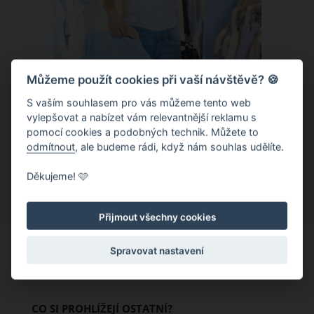
Můžeme použít cookies při vaší návštěvě? 🍪
S vaším souhlasem pro vás můžeme tento web
Chladivá móda do letních veder. V
vylepšovat a nabízet vám relevantnější reklamu s
pomocí cookies a podobných technik. Můžete to
těchto materiálech vám bude velmi
odmítnout
, ale budeme rádi, když nám souhlas udělíte.
příjemně
Když teploty šplhají ke 30 stupňům a
Děkujeme! 🩷
výš, nezáleží pouze na tom, co si
obléknete, ale také z čeho je oblečení
Přijmout všechny cookies
ušité. Některé materiály totiž zadržují
teplo a pot, jiné naopak nechají
Spravovat nastavení
pokožku dýchat a pomohou vám
zvládnout i opravdu horké dny.
Základem letního šatníku by proto
CO SI PROHLÍŽEJÍ OSTATNÍ?