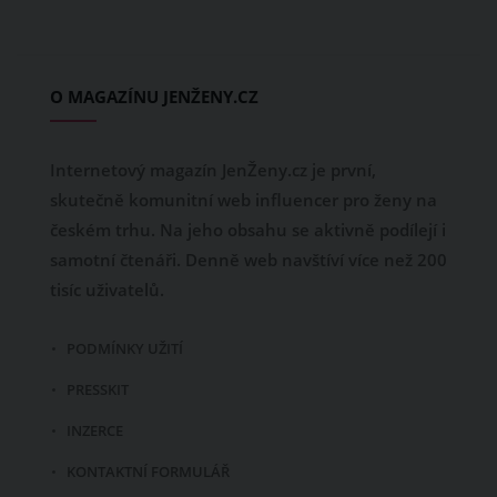
O MAGAZÍNU JENŽENY.CZ
Internetový magazín JenŽeny.cz je první,
skutečně komunitní web influencer pro ženy na
českém trhu. Na jeho obsahu se aktivně podílejí i
samotní čtenáři. Denně web navštíví více než 200
tisíc uživatelů.
PODMÍNKY UŽITÍ
PRESSKIT
INZERCE
KONTAKTNÍ FORMULÁŘ