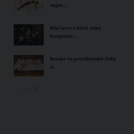
nejen…
Bílá larva v hlíně nebo
kompostu:…
Recept na prezidentské řízky
si…
1
/ 3