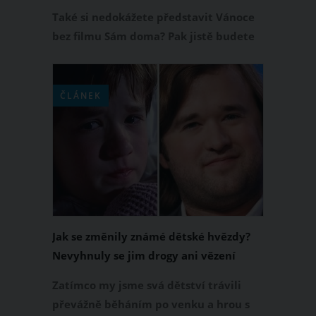
O'Hara zraje jako víno
Také si nedokážete představit Vánoce
bez filmu Sám doma? Pak jistě budete
souhlasit s tím, že tato kultovní klasika
z roku 1990 dokáže navodit tu pravou
vánoční atmosféru. Od natáčení filmu
ČLÁNEK
Sám doma uplynulo více než 30 let a
velkou proměnou prošli i samotní
herci. Jak tedy dnes vypadá Kevinova
máma neboli herečka Catherine
O'Hara?
Jak se změnily známé dětské hvězdy?
Nevyhnuly se jim drogy ani vězení
Zatímco my jsme svá dětství trávili
převážně běháním po venku a hrou s