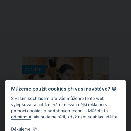
kamarády, tyhle děti trávily své
dětství před kamerami a na účtech
měly miliony dolarů. Tyto dětské
hvězdičky znal a obdivoval celý svět, co
se s nimi ale stalo? Někteří se chopili
příležitosti a vybudovali si skvělou
kariéru, jiní propadli alkoholu i
drogám.
ČLÁNEK
Můžeme použít cookies při vaší návštěvě? 🍪
S vaším souhlasem pro vás můžeme tento web
vylepšovat a nabízet vám relevantnější reklamu s
pomocí cookies a podobných technik. Můžete to
odmítnout
, ale budeme rádi, když nám souhlas udělíte.
Děkujeme! 🩷