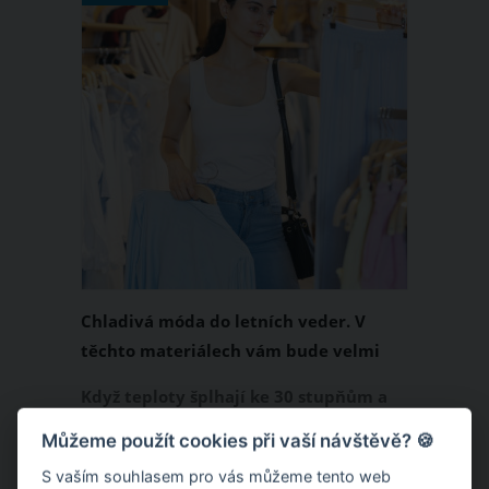
Chladivá móda do letních veder. V
těchto materiálech vám bude velmi
příjemně
Když teploty šplhají ke 30 stupňům a
výš, nezáleží pouze na tom, co si
Můžeme použít cookies při vaší návštěvě? 🍪
obléknete, ale také z čeho je oblečení
S vaším souhlasem pro vás můžeme tento web
ušité. Některé materiály totiž zadržují