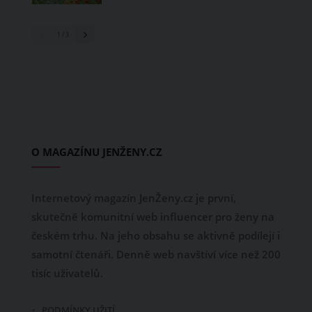
1
/ 3
O MAGAZÍNU JENŽENY.CZ
Internetový magazín JenŽeny.cz je první,
skutečně komunitní web influencer pro ženy na
českém trhu. Na jeho obsahu se aktivně podílejí i
samotní čtenáři. Denně web navštíví více než 200
tisíc uživatelů.
PODMÍNKY UŽITÍ