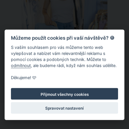
Můžeme použít cookies při vaší návštěvě? 🍪
S vaším souhlasem pro vás můžeme tento web
vylepšovat a nabízet vám relevantnější reklamu s
Chladivá móda do letních veder. V
pomocí cookies a podobných technik. Můžete to
těchto materiálech vám bude velmi
odmítnout
, ale budeme rádi, když nám souhlas udělíte.
příjemně
Když teploty šplhají ke 30 stupňům a
Děkujeme! 🩷
výš, nezáleží pouze na tom, co si
obléknete, ale také z čeho je oblečení
Přijmout všechny cookies
ušité. Některé materiály totiž zadržují
teplo a pot, jiné naopak nechají
Spravovat nastavení
pokožku dýchat a pomohou vám
zvládnout i opravdu horké dny.