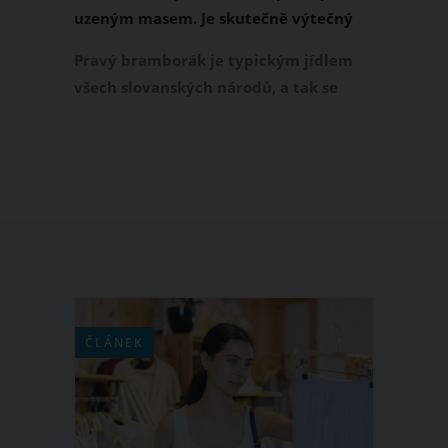
uzeným masem. Je skutečně výtečný
Pravý bramborák je typickým jídlem
všech slovanských národů, a tak se
pochopitelně i u nás může pyšnit
velkou oblibou. Jeho příprava není
vůbec složitá, jak se může na první
pohled zdát. O tom vás přesvědčí i
následující recept, který hravě zvládne
úplně každý.
ČLÁNEK