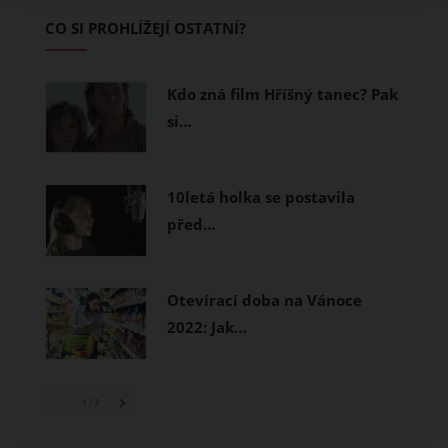
Základem letního šatníku by proto
CO SI PROHLÍŽEJÍ OSTATNÍ?
měly být přírodní nebo funkční
prodyšné tkaniny a volnější střihy.
Kdo zná film Hříšný tanec? Pak
si…
10letá holka se postavila
před…
Otevírací doba na Vánoce
2022: Jak…
1
/ 3