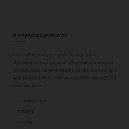
O MAGAZÍNU JENŽENY.CZ
Internetový magazín JenŽeny.cz je první,
skutečně komunitní web influencer pro ženy na
českém trhu. Na jeho obsahu se aktivně podílejí i
samotní čtenáři. Denně web navštíví více než 200
tisíc uživatelů.
PODMÍNKY UŽITÍ
PRESSKIT
INZERCE