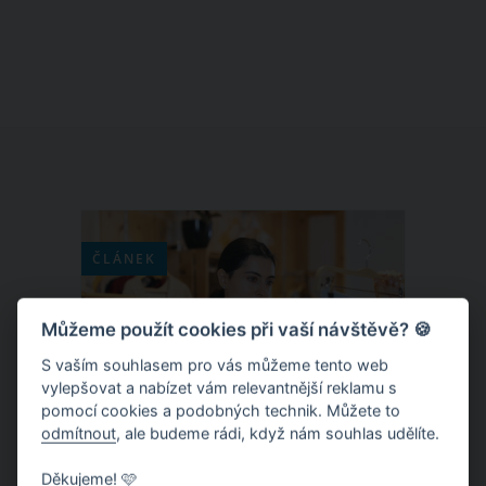
papíru. Tato tradiční verze vánočního
pozdravu, která je dělaná od srdce,
obdarovaného rozhodně potěší. A to
nejen pod vánočním stromečkem.
Vánoční přání z papíru můžete vyrobit
hned několika způsoby. Máme pro vás
čtyři originální nápady, kterými se
můžete inspirovat.
ČLÁNEK
Můžeme použít cookies při vaší návštěvě? 🍪
S vaším souhlasem pro vás můžeme tento web
vylepšovat a nabízet vám relevantnější reklamu s
pomocí cookies a podobných technik. Můžete to
odmítnout
, ale budeme rádi, když nám souhlas udělíte.
Děkujeme! 🩷