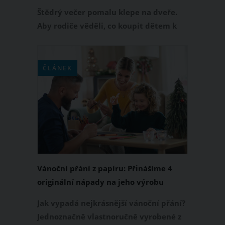
Některé sledující tím velmi pobouřila
Štědrý večer pomalu klepe na dveře.
Aby rodiče věděli, co koupit dětem k
Vánocům, nechávají často své ratolesti
psát dopis pro Ježíška nebo rovnou
ucelený seznam vánočních přání. U
ČLÁNEK
této příležitosti sdílela australská
influencerka Roxa Jacenko seznam
dárků, které chce její dcera pod
stromeček. A pořádně tím rozbouřila
vody Instagramu.
Vánoční přání z papíru: Přinášíme 4
originální nápady na jeho výrobu
Jak vypadá nejkrásnější vánoční přání?
Jednoznačně vlastnoručně vyrobené z