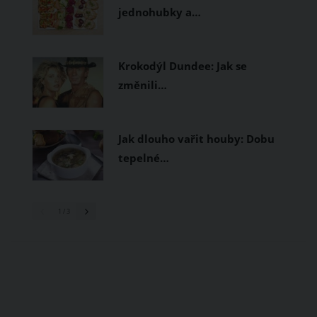
jednohubky a…
Krokodýl Dundee: Jak se
změnili…
Jak dlouho vařit houby: Dobu
tepelné…
1
/ 3