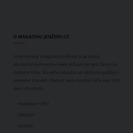
O MAGAZÍNU JENŽENY.CZ
Internetový magazín JenŽeny.cz je první,
skutečně komunitní web influencer pro ženy na
českém trhu. Na jeho obsahu se aktivně podílejí i
samotní čtenáři. Denně web navštíví více než 200
tisíc uživatelů.
PODMÍNKY UŽITÍ
PRESSKIT
INZERCE