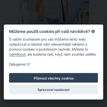
Můžeme použít cookies při vaší návštěvě? 🍪
S vaším souhlasem pro vás můžeme tento web
vylepšovat a nabízet vám relevantnější reklamu s
Chladivá móda do letních veder. V
pomocí cookies a podobných technik. Můžete to
těchto materiálech vám bude velmi
odmítnout
, ale budeme rádi, když nám souhlas udělíte.
příjemně
Když teploty šplhají ke 30 stupňům a
Děkujeme! 🩷
výš, nezáleží pouze na tom, co si
obléknete, ale také z čeho je oblečení
Přijmout všechny cookies
ušité. Některé materiály totiž zadržují
teplo a pot, jiné naopak nechají
Spravovat nastavení
pokožku dýchat a pomohou vám
zvládnout i opravdu horké dny.