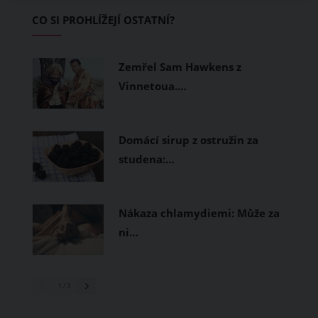
Základem letního šatníku by proto
CO SI PROHLÍŽEJÍ OSTATNÍ?
měly být přírodní nebo funkční
prodyšné tkaniny a volnější střihy.
Zemřel Sam Hawkens z
Vinnetoua.…
Domácí sirup z ostružin za
studena:…
Nákaza chlamydiemi: Může za
ni…
1
/ 3