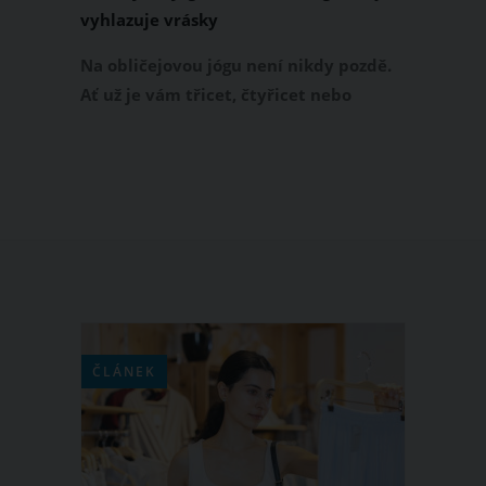
vyhlazuje vrásky
Na obličejovou jógu není nikdy pozdě.
Ať už je vám třicet, čtyřicet nebo
padesát let. Tato speciální obličejová
gymnastika vám pomůže vyhladit
vrásky, projasnit rysy tváře a dodat
vaší pleti mnohem mladistvější vzhled.
Vyzkoušejte několik základních cviků
obličejové jógy, které vám už za pár
týdnů zpevní a vyhladí obličej.
ČLÁNEK