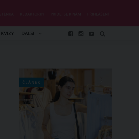
STĚNKA
REDAKTORKY
PŘIDEJ SE K NÁM
PŘIHLÁŠENÍ
KVÍZY
DALŠÍ
ČLÁNEK