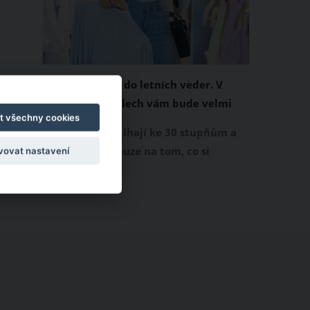
Chladivá móda do letních veder. V
těchto materiálech vám bude velmi
t všechny cookies
příjemně
Když teploty šplhají ke 30 stupňům a
výš, nezáleží pouze na tom, co si
vovat nastavení
obléknete, ale také z čeho je oblečení
ušité. Některé materiály totiž zadržují
teplo a pot, jiné naopak nechají
pokožku dýchat a pomohou vám
zvládnout i opravdu horké dny.
Základem letního šatníku by proto
měly být přírodní nebo funkční
prodyšné tkaniny a volnější střihy.