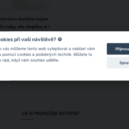
 kterému budete nejen
it tuky, ale zlepšíte si i
 za námi, ale i tak je
kies při vaší návštěvě? 🍪
vou postavu udržovat
o vás můžeme tento web vylepšovat a nabízet vám
Přijmou
 Ve vašem úsilí by vám
 s pomocí cookies a podobných technik. Můžete to
 rádi, když nám souhlas udělíte.
i tento šikovný cvik,
Spra
nejen zpevní svaly v
, ale také vám pomůže
mu držení těla.
CO SI PROHLÍŽEJÍ OSTATNÍ?