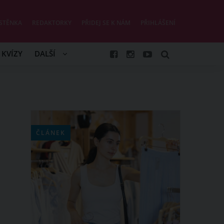
STĚNKA
REDAKTORKY
PŘIDEJ SE K NÁM
PŘIHLÁŠENÍ
KVÍZY
DALŠÍ
ČLÁNEK