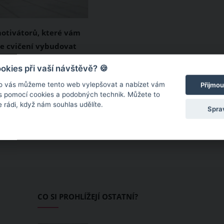
motivátorů, které vám
e cvičení vybudovat
i dobře známe prvotní
kies při vaší návštěvě? 🍪
dšení pro nové věci.
o vás můžeme tento web vylepšovat a nabízet vám
Přijmou
stává tehdy, když nám
 s pomocí cookies a podobných technik. Můžete to
 rádi, když nám souhlas udělíte.
bo si na ně už více
Spra
e čas, takže je
řestaneme dělat.
 stává i při cvičení.
CO SI PROHLÍŽEJÍ OSTATNÍ?