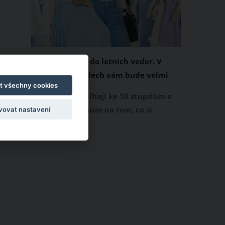
Chladivá móda do letních veder. V
těchto materiálech vám bude velmi
t všechny cookies
příjemně
Když teploty šplhají ke 30 stupňům a
výš, nezáleží pouze na tom, co si
vovat nastavení
obléknete, ale také z čeho je oblečení
ušité. Některé materiály totiž zadržují
teplo a pot, jiné naopak nechají
pokožku dýchat a pomohou vám
zvládnout i opravdu horké dny.
Základem letního šatníku by proto
měly být přírodní nebo funkční
prodyšné tkaniny a volnější střihy.