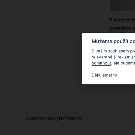
8 silných 
pomohou z
rutinu
Všichni as
Můžeme použít coo
zánět a na
S vaším souhlasem pr
Problém na
relevantnější reklamu
odmítnout
, ale budeme
zevšední ne
nenacházím
Děkujeme! 🩷
postupně p
Často se to
O MAGAZÍNU JENŽENY.CZ