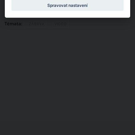
Publikováno: 8. 9. 2022 15:30
Autor:
Milena Rozborilová
Spravovat nastavení
Nahlásit obsah
Témata:
ZÁBAVA
VIDEO