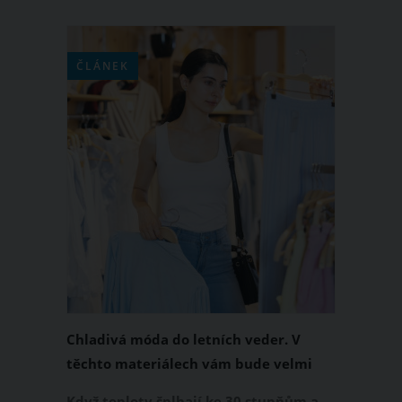
ČLÁNEK
Chladivá móda do letních veder. V
těchto materiálech vám bude velmi
příjemně
Když teploty šplhají ke 30 stupňům a