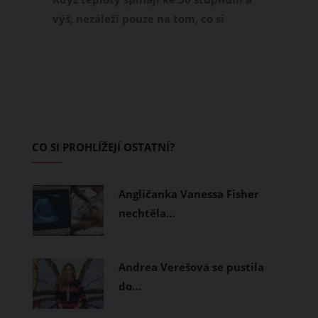
výš, nezáleží pouze na tom, co si
obléknete, ale také z čeho je oblečení
ušité. Některé materiály totiž zadržují
teplo a pot, jiné naopak nechají
pokožku dýchat a pomohou vám
zvládnout i opravdu horké dny.
Základem letního šatníku by proto
CO SI PROHLÍŽEJÍ OSTATNÍ?
měly být přírodní nebo funkční
prodyšné tkaniny a volnější střihy.
Angličanka Vanessa Fisher
nechtěla…
Andrea Verešová se pustila
do…