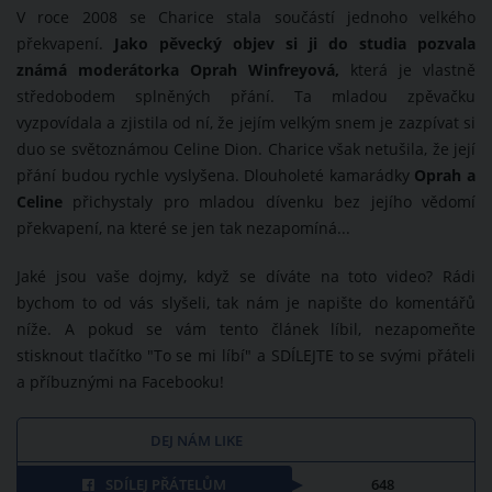
V roce 2008 se Charice stala součástí jednoho velkého
překvapení.
Jako pěvecký objev si ji do studia pozvala
známá moderátorka Oprah Winfreyová,
která je vlastně
středobodem splněných přání. Ta mladou zpěvačku
vyzpovídala a zjistila od ní, že jejím velkým snem je zazpívat si
duo se světoznámou Celine Dion. Charice však netušila, že její
přání budou rychle vyslyšena. Dlouholeté kamarádky
Oprah a
Celine
přichystaly pro mladou dívenku bez jejího vědomí
překvapení, na které se jen tak nezapomíná...
Jaké jsou vaše dojmy, když se díváte na toto video? Rádi
bychom to od vás slyšeli, tak nám je napište do komentářů
níže. A pokud se vám tento článek líbil, nezapomeňte
stisknout tlačítko "To se mi líbí" a SDÍLEJTE to se svými přáteli
a příbuznými na Facebooku!
DEJ NÁM LIKE
SDÍLEJ PŘÁTELŮM
648