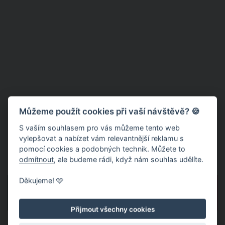
Můžeme použít cookies při vaší návštěvě? 🍪
S vaším souhlasem pro vás můžeme tento web
vylepšovat a nabízet vám relevantnější reklamu s
pomocí cookies a podobných technik. Můžete to
odmítnout
, ale budeme rádi, když nám souhlas udělíte.
Děkujeme! 🩷
PŘEDCHOZÍ
DALŠÍ
Přijmout všechny cookies