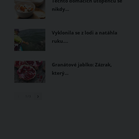
Těchto domácích utopenců se
nikdy…
Vyklonila se z lodi a natáhla
ruku.…
Granátové jablko: Zázrak,
který…
1
/ 3