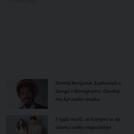
5 SYMPTOMŮ
Zemřel Benjamin Zephaniah z
Gangů z Birmighamu. Osudný
mu byl nádor mozku
5 typů mužů, se kterými se do
vztahu raději nepouštějte