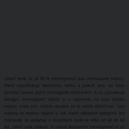
Lékaři tvrdí, že až 85 % meningiomů jsou nezhoubné nádory,
které nepotřebují okamžitou léčbu a pokud ano, na řadu
přichází pouze jejich chirurgické odstranění. A co způsobuje
benigní meningiom? Lékaři si s odpovědí na tuto otázku
nejsou zcela jisti, ovšem obvykle za to může dědičnost. Tyto
nádory se mohou objevit u lidí všech věkových kategorií, ale
nejčastěji se vyskytují u dospělých osob ve věku od 40 do 60
let. Lékaři také udávají, že výskyt benigních meningiomů je už