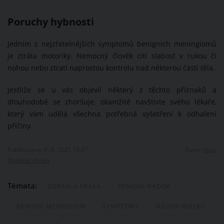
Poruchy hybnosti
Jedním z nejzřetelnějších symptomů benigních meningiomů
je ztráta motoriky. Nemocný člověk cítí slabost v rukou či
nohou nebo ztratí naprostou kontrolu nad některou částí těla.
Jestliže se u vás objevil některý z těchto příznaků a
dlouhodobě se zhoršuje, okamžitě navštivte svého lékaře,
který vám udělá všechna potřebná vyšetření k odhalení
příčiny.
Publikováno: 9. 9. 2021 10:47
Autor:
NoJa
Nahlásit obsah
Témata:
ZDRAVÍ A KRÁSA
BENIGNÍ NÁDOR
BENIGNÍ MENINGIOM
SYMPTOMY
NÁDOR MOZKU