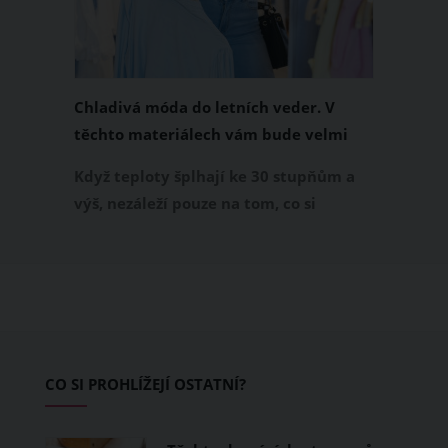
Chladivá móda do letních veder. V
těchto materiálech vám bude velmi
příjemně
Když teploty šplhají ke 30 stupňům a
výš, nezáleží pouze na tom, co si
obléknete, ale také z čeho je oblečení
ušité. Některé materiály totiž zadržují
teplo a pot, jiné naopak nechají
pokožku dýchat a pomohou vám
zvládnout i opravdu horké dny.
Základem letního šatníku by proto
CO SI PROHLÍŽEJÍ OSTATNÍ?
měly být přírodní nebo funkční
prodyšné tkaniny a volnější střihy.