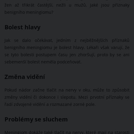
žen až třikrát častější, nežli u mužů. Jaké jsou příznaky
benigního meningiomu?
Bolest hlavy
Jak se dalo očekávat, jedním z nejběžnějších příznaků
benigního meningiomu je bolest hlavy. Lékaři však varují, že
se tyto bolesti postupem času jen zhoršují, proto by se ani
sebemenší bolest neměla podceňovat.
Změna vidění
Pokud nádor začne tlačit na nervy v oku, může to způsobit
změny vidění či dokonce i slepotu. Mezi prvotní příznaky se
řadí zdvojené vidění a rozmazané zorné pole.
Problémy se sluchem
Meningiom dokáže také tlačit na nervy, které mají na starosti