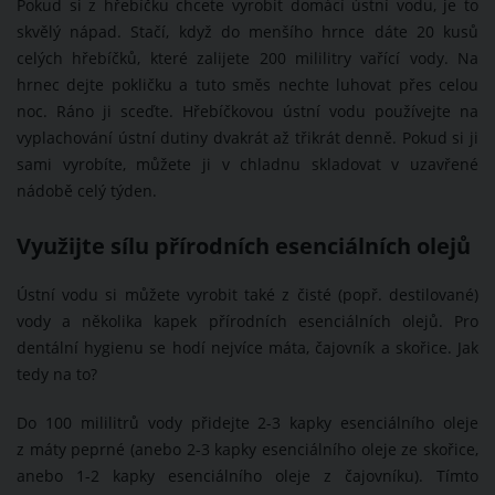
Pokud si z hřebíčku chcete vyrobit domácí ústní vodu, je to
skvělý nápad. Stačí, když do menšího hrnce dáte 20 kusů
celých hřebíčků, které zalijete 200 mililitry vařící vody. Na
hrnec dejte pokličku a tuto směs nechte luhovat přes celou
noc. Ráno ji sceďte. Hřebíčkovou ústní vodu používejte na
vyplachování ústní dutiny dvakrát až třikrát denně. Pokud si ji
sami vyrobíte, můžete ji v chladnu skladovat v uzavřené
nádobě celý týden.
Využijte sílu přírodních esenciálních olejů
Ústní vodu si můžete vyrobit také z čisté (popř. destilované)
vody a několika kapek přírodních esenciálních olejů. Pro
dentální hygienu se hodí nejvíce máta, čajovník a skořice. Jak
tedy na to?
Do 100 mililitrů vody přidejte 2-3 kapky esenciálního oleje
z máty peprné (anebo 2-3 kapky esenciálního oleje ze skořice,
anebo 1-2 kapky esenciálního oleje z čajovníku). Tímto