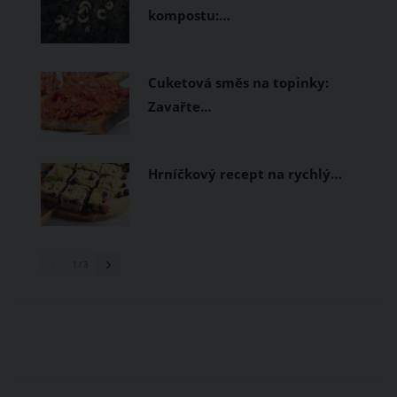
kompostu:…
Cuketová směs na topinky:
Zavařte…
Hrníčkový recept na rychlý…
1
/ 3