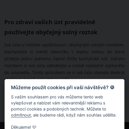
Pro zdraví vašich úst pravidelně
používejte obyčejný solný roztok
Svá ústa si můžete vypláchnout i obyčejným solným roztokem.
Nachystejte si menší skleničku s teplou vodou, do které
přidejte jednu polovinu čajové lžičky kuchyňské soli. Solným
roztokem si svá ústa vykloktejte a roztok následně vyplivněte
do umyvadla. Tímto způsobem se o svá ústa starejte dvakrát
až třikrát denně, a to vždy po jídle.
Můžeme použít cookies při vaší návštěvě? 🍪
Solný roztok je takřka stejně účinný jako některé ústní vody,
S vaším souhlasem pro vás můžeme tento web
jež obsahují látky typu chlorhexidin. Když si budete horkou
vylepšovat a nabízet vám relevantnější reklamu s
vodou se solí pravidelně vyplachovat pusu, snížíte počet
pomocí cookies a podobných technik. Můžete to
bakterií v ústní dutině a omezíte tak tvorbu zubního plaku.
odmítnout
, ale budeme rádi, když nám souhlas udělíte.
Děkujeme! 🩷
ZDROJ: SHUTTERSTOCK.COM