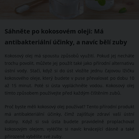
Sáhněte po kokosovém oleji: Má
antibakteriální účinky, a navíc bělí zuby
Kokosový olej má spoustu způsobů využití. Pokud jej necháte
trochu povolit, můžete jej použít také jako přírodní alternativu
ústní vody. Stačí, když si do úst vložíte jednu čajovou lžičku
kokosového oleje, který budete v puse převalovat po dobu 10
až 15 minut. Poté si ústa vypláchněte vodou. Kokosový olej
tímto způsobem používejte před každým čištěním zubů.
Proč byste měli kokosový olej používat? Tento přírodní produkt
má antibakteriální účinky, čímž zajišťuje zdraví vaší ústní
dutiny. Když si svá ústa budete pravidelně proplachovat
kokosovým olejem, vyléčíte si navíc krvácející dásně a také
přirozeně vybělíte své zuby.