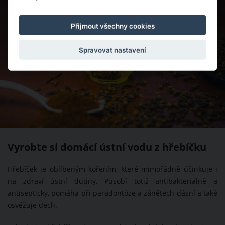
Přijmout všechny cookies
Spravovat nastavení
Vyrobte si domácí ústní vodu z hřebíčku
Hřebíček je oblíbeným kořením, které mimořádně účinkuje i
na zdraví ústní dutiny. Působí totiž antibakteriálně a
antisepticky, pomáhá při paradontóze a zánětech dásní a také
osvěžuje dech.