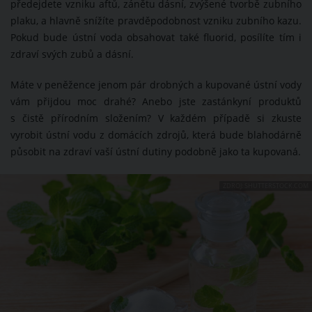
předejdete vzniku aftů, zánětu dásní, zvýšené tvorbě zubního
plaku, a hlavně snížíte pravděpodobnost vzniku zubního kazu.
Pokud bude ústní voda obsahovat také fluorid, posílíte tím i
zdraví svých zubů a dásní.
Máte v peněžence jenom pár drobných a kupované ústní vody
vám přijdou moc drahé? Anebo jste zastánkyní produktů
s čistě přírodním složením? V každém případě si zkuste
vyrobit ústní vodu z domácích zdrojů, která bude blahodárně
působit na zdraví vaší ústní dutiny podobně jako ta kupovaná.
ZDROJ: SHUTTERSTOCK.COM