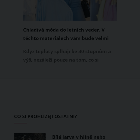
Chladivá móda do letních veder. V
těchto materiálech vám bude velmi
příjemně
Když teploty šplhají ke 30 stupňům a
výš, nezáleží pouze na tom, co si
obléknete, ale také z čeho je oblečení
ušité. Některé materiály totiž zadržují
teplo a pot, jiné naopak nechají
pokožku dýchat a pomohou vám
zvládnout i opravdu horké dny.
Základem letního šatníku by proto
CO SI PROHLÍŽEJÍ OSTATNÍ?
měly být přírodní nebo funkční
prodyšné tkaniny a volnější střihy.
Bílá larva v hlíně nebo