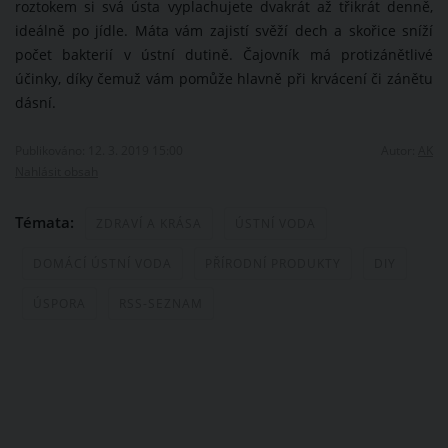
roztokem si svá ústa vyplachujete dvakrát až třikrát denně,
ideálně po jídle. Máta vám zajistí svěží dech a skořice sníží
počet bakterií v ústní dutině. Čajovník má protizánětlivé
účinky, díky čemuž vám pomůže hlavně při krvácení či zánětu
dásní.
Publikováno: 12. 3. 2019 15:00
Autor:
AK
Nahlásit obsah
Témata:
ZDRAVÍ A KRÁSA
ÚSTNÍ VODA
DOMÁCÍ ÚSTNÍ VODA
PŘÍRODNÍ PRODUKTY
DIY
ÚSPORA
RSS-SEZNAM