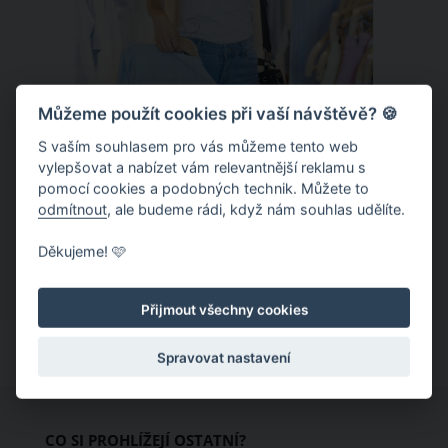
Můžeme použít cookies při vaší návštěvě? 🍪
S vaším souhlasem pro vás můžeme tento web
Chladivá móda do letních veder. V
vylepšovat a nabízet vám relevantnější reklamu s
pomocí cookies a podobných technik. Můžete to
těchto materiálech vám bude velmi
odmítnout
, ale budeme rádi, když nám souhlas udělíte.
příjemně
Když teploty šplhají ke 30 stupňům a
Děkujeme! 🩷
výš, nezáleží pouze na tom, co si
obléknete, ale také z čeho je oblečení
Přijmout všechny cookies
ušité. Některé materiály totiž zadržují
teplo a pot, jiné naopak nechají
Spravovat nastavení
pokožku dýchat a pomohou vám
zvládnout i opravdu horké dny.
Základem letního šatníku by proto
CO SI PROHLÍŽEJÍ OSTATNÍ?