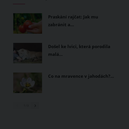
měly být přírodní nebo funkční
prodyšné tkaniny a volnější střihy.
Praskání rajčat: Jak mu
zabránit a…
Došel ke lvici, která porodila
malá…
Co na mravence v jahodách?…
1
/ 3