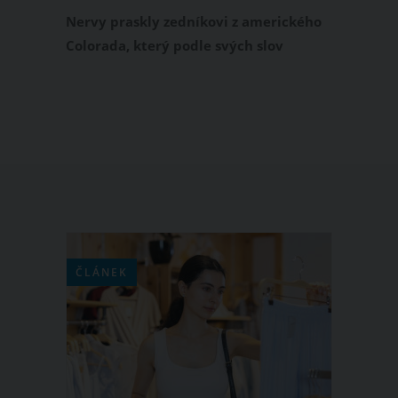
zaplaceno
Nervy praskly zedníkovi z amerického
Colorada, který podle svých slov
nedostal zaplaceno za obložení
koupelny. V afektu proto vtrhnul do
bytu a kladivem novou koupelnu
doslova srovnal se zemí. Celou tuto
situaci zachytila domácí bezpečnostní
kamera. Video s rozzuřeným
obkladačem tak nyní můžete
zhlédnout i vy.
ČLÁNEK