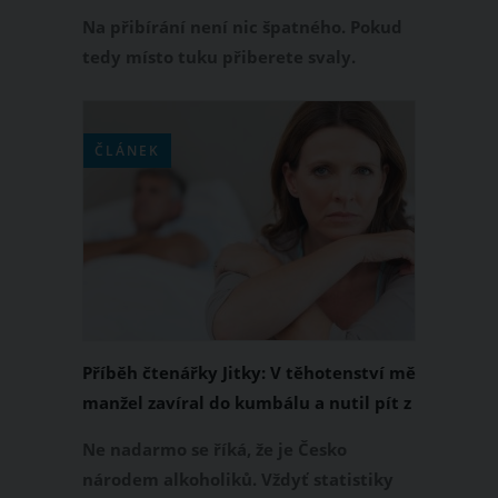
spokojená
Na přibírání není nic špatného. Pokud
tedy místo tuku přiberete svaly.
Dokazuje to i příběh fitness blogerky
Emmy O’Neillové, která v průběhu roku
a půl díky pravidelnému silovému
ČLÁNEK
tréninku přibrala 10 kilogramů. Jak
sama přiznává, konečně se začala sama
sobě líbit.
Příběh čtenářky Jitky: V těhotenství mě
manžel zavíral do kumbálu a nutil pít z
misky pro psy
Ne nadarmo se říká, že je Česko
národem alkoholiků. Vždyť statistiky