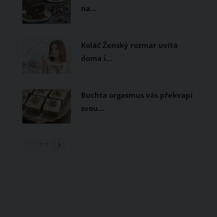
na…
Koláč Ženský rozmar uvítá
doma i…
Buchta orgasmus vás překvapí
svou…
1
/ 3