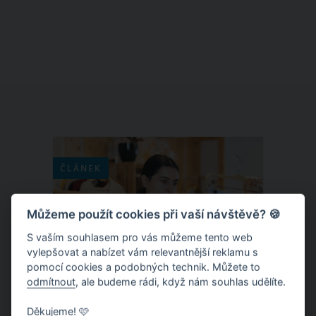
udávají, že dle Evropské unie společně
s Francií zaujímáme druhé místo v pití
alkoholu. Tento nešvar bohužel
neovlivňuje jen konzumenta alkoholu,
ale také jeho rodinu a blízké.
ČLÁNEK
Můžeme použít cookies při vaší návštěvě? 🍪
S vaším souhlasem pro vás můžeme tento web
vylepšovat a nabízet vám relevantnější reklamu s
pomocí cookies a podobných technik. Můžete to
odmítnout
, ale budeme rádi, když nám souhlas udělíte.
Děkujeme! 🩷