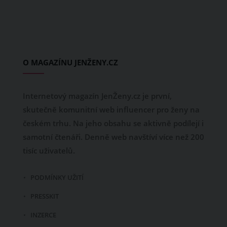
O MAGAZÍNU JENŽENY.CZ
Internetový magazín JenŽeny.cz je první,
skutečně komunitní web influencer pro ženy na
českém trhu. Na jeho obsahu se aktivně podílejí i
samotní čtenáři. Denně web navštíví více než 200
tisíc uživatelů.
PODMÍNKY UŽITÍ
PRESSKIT
INZERCE