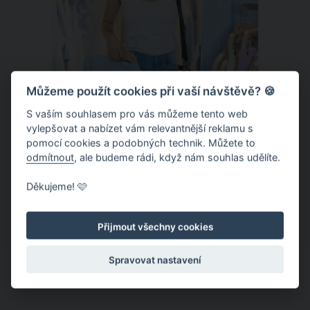
Můžeme použít cookies při vaší návštěvě? 🍪
S vaším souhlasem pro vás můžeme tento web
vylepšovat a nabízet vám relevantnější reklamu s
Chladivá móda do letních veder. V
pomocí cookies a podobných technik. Můžete to
těchto materiálech vám bude velmi
odmítnout
, ale budeme rádi, když nám souhlas udělíte.
příjemně
Když teploty šplhají ke 30 stupňům a
Děkujeme! 🩷
výš, nezáleží pouze na tom, co si
obléknete, ale také z čeho je oblečení
Přijmout všechny cookies
ušité. Některé materiály totiž zadržují
teplo a pot, jiné naopak nechají
Spravovat nastavení
pokožku dýchat a pomohou vám
zvládnout i opravdu horké dny.