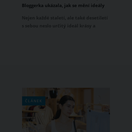
Bloggerka ukázala, jak se mění ideály
ženské krásy napříč staletími
Nejen každé staletí, ale také desetiletí
s sebou neslo určitý ideál krásy a
sexsymbol, kterému se chtěly všechny
ženy podobat. Toho si je vědoma také
americká fitness blogerka Cassey Ho,
která se rozhodla vnímání ženského
těla napříč staletími zdokumentovat a
porovnat. A jak její experiment
dopadl? Absolutně dokonalé tělo
neexistuje!
ČLÁNEK