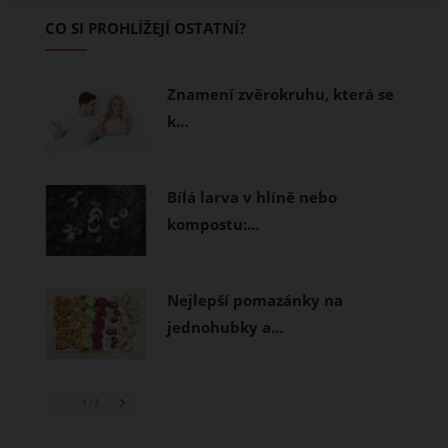
Základem letního šatníku by proto
CO SI PROHLÍŽEJÍ OSTATNÍ?
měly být přírodní nebo funkční
prodyšné tkaniny a volnější střihy.
Znamení zvěrokruhu, která se
k…
Bílá larva v hlíně nebo
kompostu:…
Nejlepší pomazánky na
jednohubky a…
1
/ 3