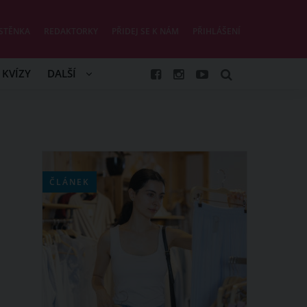
STĚNKA
REDAKTORKY
PŘIDEJ SE K NÁM
PŘIHLÁŠENÍ
KVÍZY
DALŠÍ
ČLÁNEK