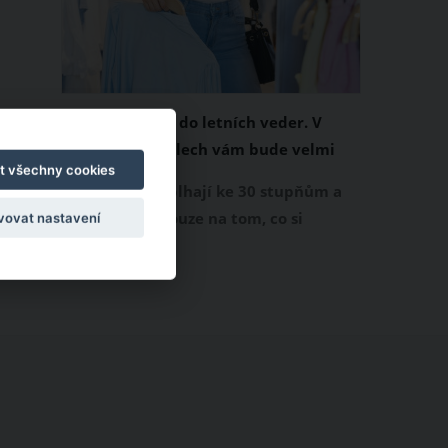
Chladivá móda do letních veder. V
těchto materiálech vám bude velmi
t všechny cookies
příjemně
Když teploty šplhají ke 30 stupňům a
výš, nezáleží pouze na tom, co si
vovat nastavení
obléknete, ale také z čeho je oblečení
ušité. Některé materiály totiž zadržují
teplo a pot, jiné naopak nechají
pokožku dýchat a pomohou vám
zvládnout i opravdu horké dny.
Základem letního šatníku by proto
měly být přírodní nebo funkční
prodyšné tkaniny a volnější střihy.