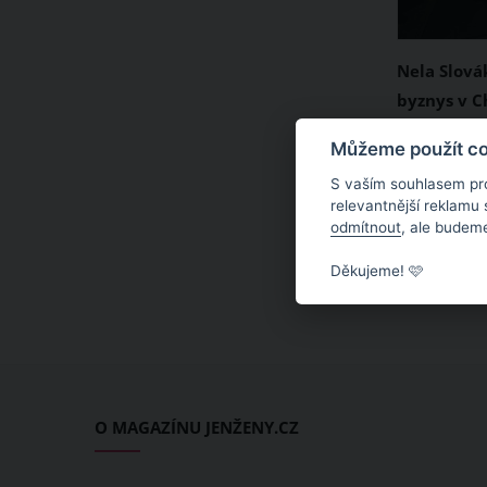
Nela Slová
byznys v C
vlastní ap
Podnikatel
Můžeme použít coo
reality sh
S vaším souhlasem pr
Slováková 
relevantnější reklamu
odmítnout
, ale budeme
V této jiho
přítelem p
Děkujeme! 🩷
apartmány,
pronájmu 
u moře při
Instagramu
způsobem.
O MAGAZÍNU JENŽENY.CZ