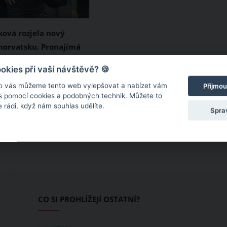
ková rozjela nový
horvatsku. Pronajímá
artmány
ka a bývalá hvězda
kies při vaší návštěvě? 🍪
ow Hotel Paradise Nela
o vás můžeme tento web vylepšovat a nabízet vám
Přijmou
zakotvila v Chorvatsku.
 s pomocí cookies a podobných technik. Můžete to
 rádi, když nám souhlas udělíte.
evropské zemi si s
Spra
ořídila nemovitost s
 které nabízí k
turistům. Na dovolenou
tom láká na
 vskutku originálním
CO SI PROHLÍŽEJÍ OSTATNÍ?