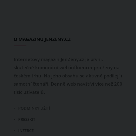
O MAGAZÍNU JENŽENY.CZ
Internetový magazín JenŽeny.cz je první,
skutečně komunitní web influencer pro ženy na
českém trhu. Na jeho obsahu se aktivně podílejí i
samotní čtenáři. Denně web navštíví více než 200
tisíc uživatelů.
PODMÍNKY UŽITÍ
PRESSKIT
INZERCE