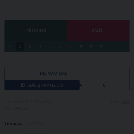
PŘEDCHOZÍ
DALŠÍ
1
2
3
4
5
6
7
8
9
10
DEJ NÁM LIKE
SDÍLEJ PŘÁTELŮM
0
Publikováno: 5. 3. 2024 10:47
Autor:
Sima
Nahlásit obsah
Témata:
ARCHIV