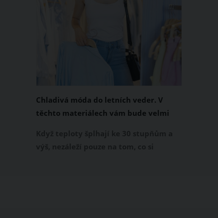
Chladivá móda do letních veder. V
těchto materiálech vám bude velmi
příjemně
Když teploty šplhají ke 30 stupňům a
výš, nezáleží pouze na tom, co si
obléknete, ale také z čeho je oblečení
ušité. Některé materiály totiž zadržují
teplo a pot, jiné naopak nechají
pokožku dýchat a pomohou vám
zvládnout i opravdu horké dny.