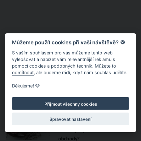
Můžeme použít cookies při vaší návštěvě? 🍪
S vaším souhlasem pro vás můžeme tento web
vylepšovat a nabízet vám relevantnější reklamu s
pomocí cookies a podobných technik. Můžete to
odmítnout
, ale budeme rádi, když nám souhlas udělíte.
Jasná – noc na Chopku i piknik v
lanovce
Děkujeme! 🩷
Přijmout všechny cookies
Velikonoce 2024: Jak vychází
Spravovat nastavení
termín velikonočních prázdnin
2024 a jak jsou otevřené
obchody?