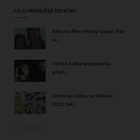
Základem letního šatníku by proto
CO SI PROHLÍŽEJÍ OSTATNÍ?
měly být přírodní nebo funkční
prodyšné tkaniny a volnější střihy.
Kdo zná film Hříšný tanec? Pak
si…
10letá holka se postavila
před…
Otevírací doba na Vánoce
2022: Jak…
1
/ 3