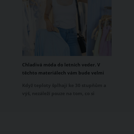
Chladivá móda do letních veder. V
těchto materiálech vám bude velmi
příjemně
Když teploty šplhají ke 30 stupňům a
výš, nezáleží pouze na tom, co si
obléknete, ale také z čeho je oblečení
ušité. Některé materiály totiž zadržují
teplo a pot, jiné naopak nechají
pokožku dýchat a pomohou vám
zvládnout i opravdu horké dny.