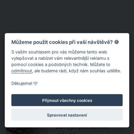
Můžeme použít cookies při vaší návštěvě? 🍪
S vaším souhlasem pro vás můžeme tento web
vylepšovat a nabízet vám relevantnější reklamu s
pomocí cookies a podobných technik. Můžete to
odmítnout
, ale budeme rádi, když nám souhlas udělíte.
Jasná – noc na Chopku i piknik v
lanovce
Děkujeme! 🩷
Přijmout všechny cookies
Velikonoce 2024: Jak vychází
Spravovat nastavení
termín velikonočních prázdnin
2024 a jak jsou otevřené