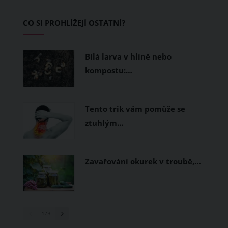
Základem letního šatníku by proto
CO SI PROHLÍŽEJÍ OSTATNÍ?
měly být přírodní nebo funkční
prodyšné tkaniny a volnější střihy.
Bílá larva v hlíně nebo
kompostu:…
Tento trik vám pomůže se
ztuhlým…
Zavařování okurek v troubě,…
1
/ 3