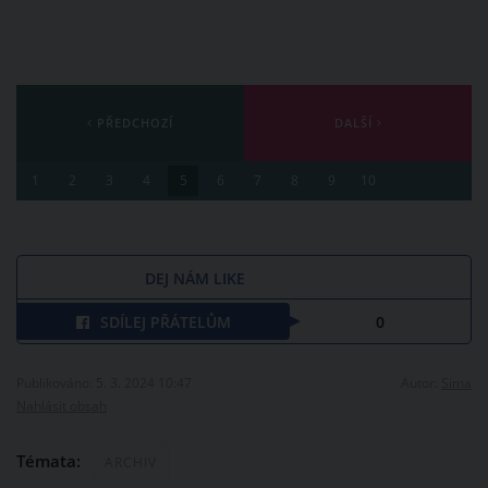
PŘEDCHOZÍ
DALŠÍ
1
2
3
4
5
6
7
8
9
10
DEJ NÁM LIKE
SDÍLEJ PŘÁTELŮM
0
Publikováno: 5. 3. 2024 10:47
Autor:
Sima
Nahlásit obsah
Témata:
ARCHIV