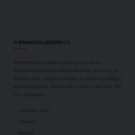
O MAGAZÍNU JENŽENY.CZ
Internetový magazín JenŽeny.cz je první,
skutečně komunitní web influencer pro ženy na
českém trhu. Na jeho obsahu se aktivně podílejí i
samotní čtenáři. Denně web navštíví více než 200
tisíc uživatelů.
PODMÍNKY UŽITÍ
PRESSKIT
INZERCE