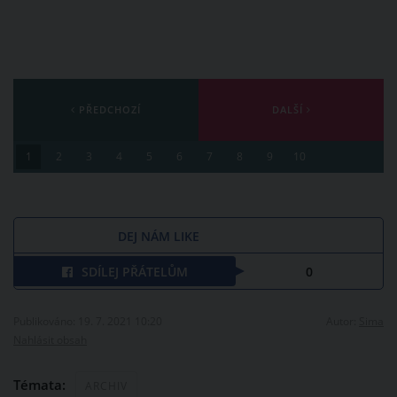
PŘEDCHOZÍ
DALŠÍ
1
2
3
4
5
6
7
8
9
10
DEJ NÁM LIKE
SDÍLEJ PŘÁTELŮM
0
Publikováno: 19. 7. 2021 10:20
Autor:
Sima
Nahlásit obsah
Témata:
ARCHIV