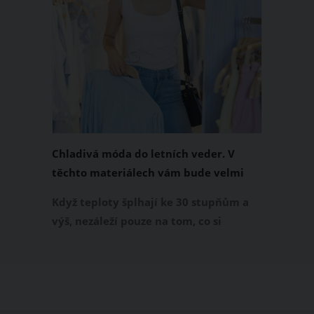
Chladivá móda do letních veder. V
těchto materiálech vám bude velmi
příjemně
Když teploty šplhají ke 30 stupňům a
výš, nezáleží pouze na tom, co si
obléknete, ale také z čeho je oblečení
ušité. Některé materiály totiž zadržují
teplo a pot, jiné naopak nechají
pokožku dýchat a pomohou vám