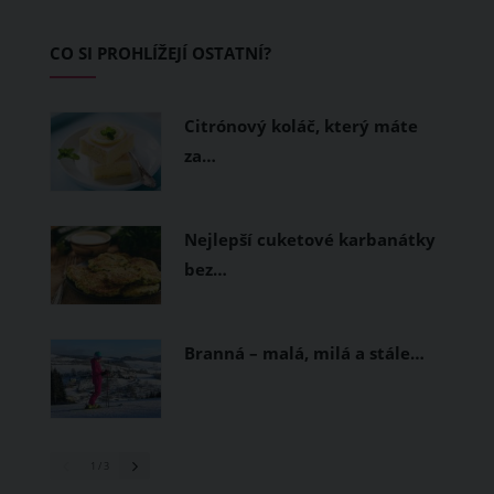
zvládnout i opravdu horké dny.
Základem letního šatníku by proto
CO SI PROHLÍŽEJÍ OSTATNÍ?
měly být přírodní nebo funkční
prodyšné tkaniny a volnější střihy.
Citrónový koláč, který máte
za…
Nejlepší cuketové karbanátky
bez…
Branná – malá, milá a stále…
1
/ 3