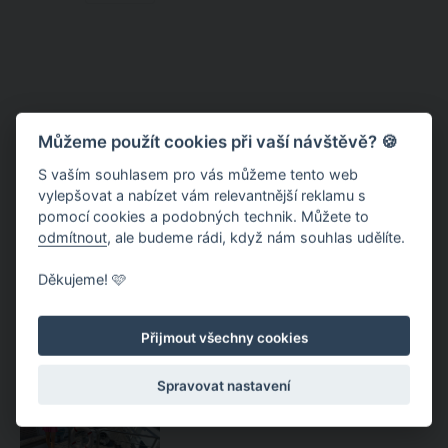
Můžeme použít cookies při vaší návštěvě? 🍪
S vaším souhlasem pro vás můžeme tento web
vylepšovat a nabízet vám relevantnější reklamu s
pomocí cookies a podobných technik. Můžete to
odmítnout
, ale budeme rádi, když nám souhlas udělíte.
Lodě Lucernského jezera – na
Děkujeme! 🩷
výlet trochu jinak
Přijmout všechny cookies
Lucern – s lodí do hor nebo do
Spravovat nastavení
vesmíru