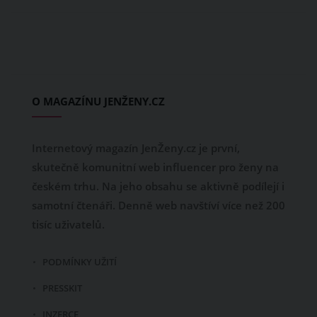
O MAGAZÍNU JENŽENY.CZ
Internetový magazín JenŽeny.cz je první,
skutečně komunitní web influencer pro ženy na
českém trhu. Na jeho obsahu se aktivně podílejí i
samotní čtenáři. Denně web navštíví více než 200
tisíc uživatelů.
PODMÍNKY UŽITÍ
PRESSKIT
INZERCE