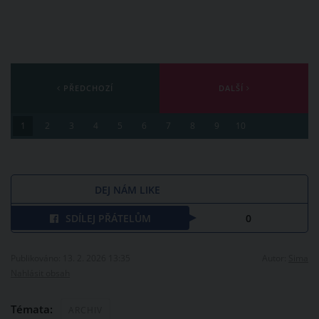
PŘEDCHOZÍ
DALŠÍ
1
2
3
4
5
6
7
8
9
10
DEJ NÁM LIKE
SDÍLEJ PŘÁTELŮM
0
Publikováno: 13. 2. 2026 13:35
Autor:
Sima
Nahlásit obsah
Témata:
ARCHIV