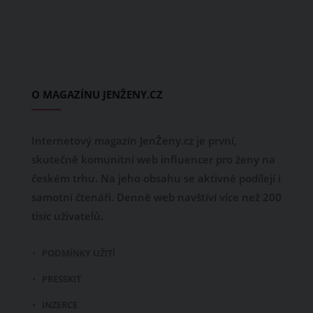
O MAGAZÍNU JENŽENY.CZ
Internetový magazín JenŽeny.cz je první,
skutečně komunitní web influencer pro ženy na
českém trhu. Na jeho obsahu se aktivně podílejí i
samotní čtenáři. Denně web navštíví více než 200
tisíc uživatelů.
PODMÍNKY UŽITÍ
PRESSKIT
INZERCE