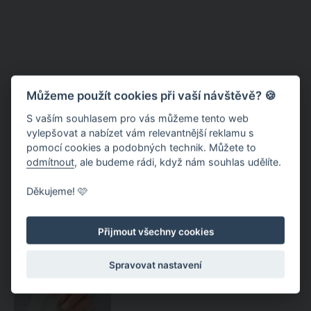
Můžeme použít cookies při vaší návštěvě? 🍪
S vaším souhlasem pro vás můžeme tento web
vylepšovat a nabízet vám relevantnější reklamu s
pomocí cookies a podobných technik. Můžete to
odmítnout
, ale budeme rádi, když nám souhlas udělíte.
Nauders – ve sportovním i
Děkujeme! 🩷
rodinném duchu, s lyžemi i bez
nich
Přijmout všechny cookies
Nehtové trendy roku 2026: Do
Spravovat nastavení
popředí se dostává minimalismus