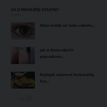
Základem letního šatníku by proto
CO SI PROHLÍŽEJÍ OSTATNÍ?
měly být přírodní nebo funkční
prodyšné tkaniny a volnější střihy.
Máte hnědé oči nebo někoho…
Jak si doma ošetřit
popraskané…
Nejlepší cuketové karbanátky
bez…
1
/ 3