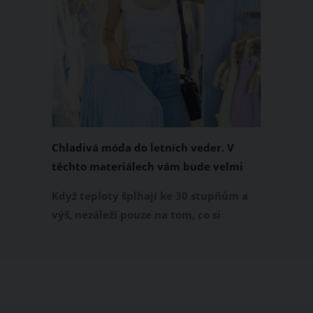
Chladivá móda do letních veder. V
těchto materiálech vám bude velmi
příjemně
Když teploty šplhají ke 30 stupňům a
výš, nezáleží pouze na tom, co si
obléknete, ale také z čeho je oblečení
ušité. Některé materiály totiž zadržují
teplo a pot, jiné naopak nechají
pokožku dýchat a pomohou vám
zvládnout i opravdu horké dny.