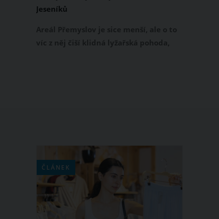
Jeseníků
Areál Přemyslov je sice menší, ale o to
víc z něj čiší klidná lyžařská pohoda,
žádný stres ze zalidněné sjezdovky
nebo nervozita ve frontě u turniketu,
přitom se tu dá na sjezdovce
vystřihnout jak sportovní oblouk, tak
se tady ty první dají naučit. Velkým
zpestřením je tu večerní lyžování na
1250 m dlouhé sjezdovce.
ČLÁNEK