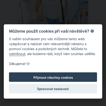
Můžeme použít cookies při vaší návštěvě? 🍪
S vaším souhlasem pro vás můžeme tento web
vylepšovat a nabízet vám relevantnější reklamu s
Chladivá móda do letních veder. V
pomocí cookies a podobných technik. Můžete to
těchto materiálech vám bude velmi
odmítnout
, ale budeme rádi, když nám souhlas udělíte.
příjemně
Když teploty šplhají ke 30 stupňům a
Děkujeme! 🩷
výš, nezáleží pouze na tom, co si
obléknete, ale také z čeho je oblečení
Přijmout všechny cookies
ušité. Některé materiály totiž zadržují
teplo a pot, jiné naopak nechají
Spravovat nastavení
pokožku dýchat a pomohou vám
zvládnout i opravdu horké dny.