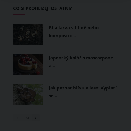
Základem letního šatníku by proto
CO SI PROHLÍŽEJÍ OSTATNÍ?
měly být přírodní nebo funkční
prodyšné tkaniny a volnější střihy.
Bílá larva v hlíně nebo
kompostu:…
Japonský koláč s mascarpone
a…
Jak poznat hlívu v lese: Vyplatí
se…
1
/ 3