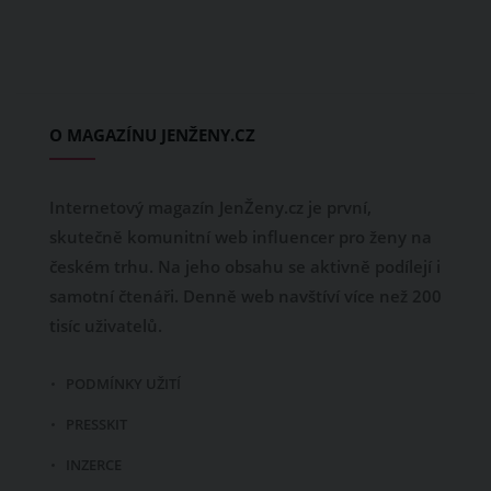
O MAGAZÍNU JENŽENY.CZ
Internetový magazín JenŽeny.cz je první,
skutečně komunitní web influencer pro ženy na
českém trhu. Na jeho obsahu se aktivně podílejí i
samotní čtenáři. Denně web navštíví více než 200
tisíc uživatelů.
PODMÍNKY UŽITÍ
PRESSKIT
INZERCE