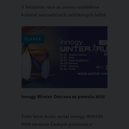
V letošním roce se znovu rozeběhne
kolotoč netradičních zážitkových běhů
nočními městy NN NIGHT RUN, který v
roce 2023 oslaví desáté výročí své
existence. V období od jara do podzimu
ČLÁNEK
běžci zavítají do stejných osmi měst,
kde se konaly noční běžecké závody
vloni. Začíná se 22. dubna v Ostravě a
končí 14. října v Olomouci.
Innogy Winter Ostrava se pomalu blíží
Také letos bude seriál innogy WINTER
RUN zároveň Českým pohárem v