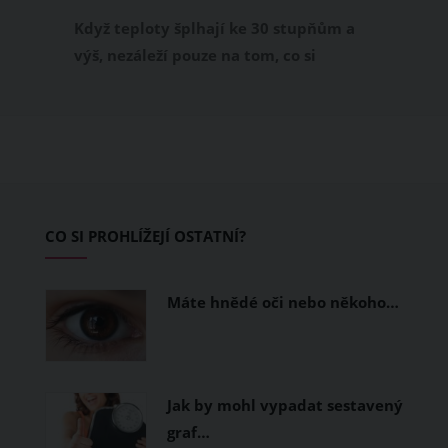
příjemně
Když teploty šplhají ke 30 stupňům a
výš, nezáleží pouze na tom, co si
obléknete, ale také z čeho je oblečení
ušité. Některé materiály totiž zadržují
teplo a pot, jiné naopak nechají
pokožku dýchat a pomohou vám
zvládnout i opravdu horké dny.
Základem letního šatníku by proto
CO SI PROHLÍŽEJÍ OSTATNÍ?
měly být přírodní nebo funkční
prodyšné tkaniny a volnější střihy.
Máte hnědé oči nebo někoho…
Jak by mohl vypadat sestavený
graf…