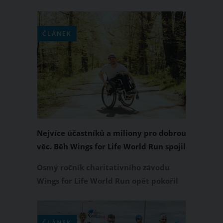
zimním běhu pod záštitou Českého
atletického svazu. Kromě certifikované
trati 8 km, která bude součástí poháru,
ČLÁNEK
mohou běžci a běžkyně zvolit i
poloviční vzdálenost.
Nejvíce účastníků a miliony pro dobrou
věc. Běh Wings for Life World Run spojil
svět a přepisoval rekordy
Osmý ročník charitativního závodu
Wings for Life World Run opět pokořil
své vlastní rekordy. Na virtuální start
se postavilo přes 184 tisíc běžců ze 195
zemí světa, kteří svým výkonem
ČLÁNEK