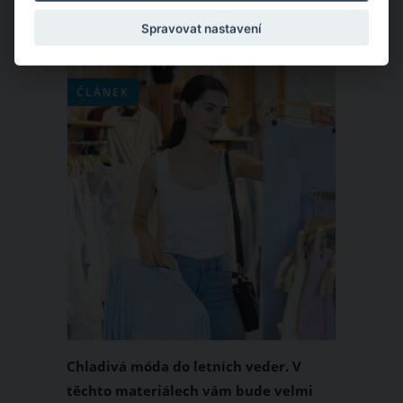
května 2021 a doslova propojí běžce na
Spravovat nastavení
celé planetě.
ČLÁNEK
Chladivá móda do letních veder. V
těchto materiálech vám bude velmi