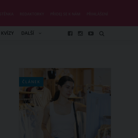
STĚNKA
REDAKTORKY
PŘIDEJ SE K NÁM
PŘIHLÁŠENÍ
KVÍZY
DALŠÍ
ČLÁNEK