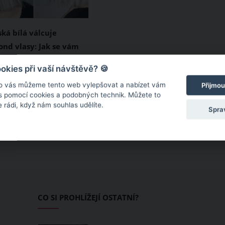
ká bílá válcuje
ond vlasy: Jak se vám
ovější vlasový trend
 vlasy nebo po nich
kies při vaší návštěvě? 🍪
 tom případě byste
o vás můžeme tento web vylepšovat a nabízet vám
Přijmou
 o nejnovějším
 s pomocí cookies a podobných technik. Můžete to
 rádi, když nám souhlas udělíte.
trendu, kterému
Spra
 desetitisíce žen po
. Klasická zlatavá
tiž dávno pasé, dnešní
dávají přednost
dstínům. Na plné čáře
vítězí skandinávská
CO SI PROHLÍŽEJÍ OSTATNÍ?
 která aspiruje na
ů roku 2019.