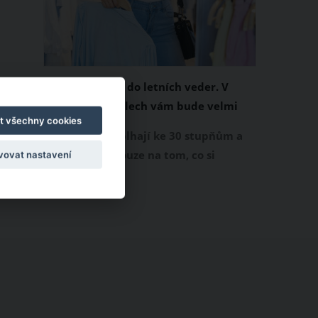
Chladivá móda do letních veder. V
těchto materiálech vám bude velmi
t všechny cookies
příjemně
Když teploty šplhají ke 30 stupňům a
výš, nezáleží pouze na tom, co si
vovat nastavení
obléknete, ale také z čeho je oblečení
ušité. Některé materiály totiž zadržují
teplo a pot, jiné naopak nechají
pokožku dýchat a pomohou vám
zvládnout i opravdu horké dny.
Základem letního šatníku by proto
měly být přírodní nebo funkční
prodyšné tkaniny a volnější střihy.