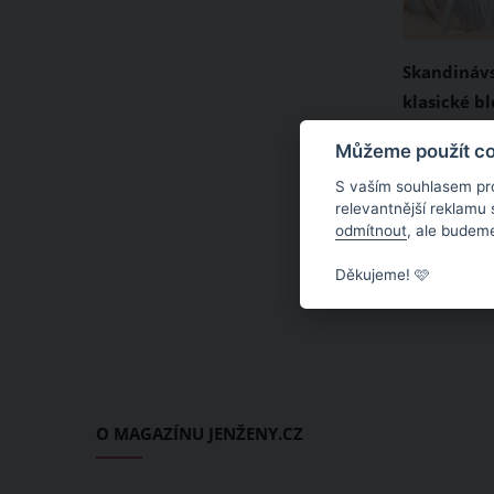
Skandinávs
klasické bl
tento nejn
Máte blond
Můžeme použít coo
líbí?
toužíte? V
S vaším souhlasem pr
měla vědět
relevantnější reklamu
odmítnout
, ale budeme
vlasovém 
podlehly už
Děkujeme! 🩷
celém světě
blond je to
blondýnky 
studeným o
mezi nimi 
O MAGAZÍNU JENŽENY.CZ
bílá blond,
barvu vlas