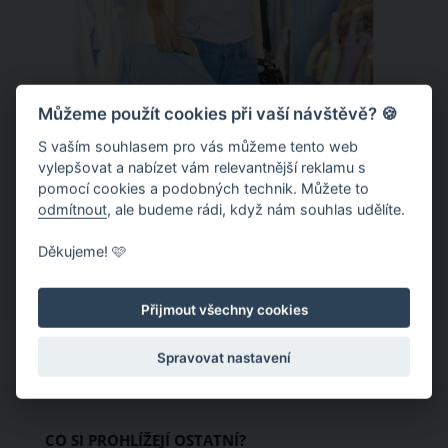
Můžeme použít cookies při vaší návštěvě? 🍪
S vaším souhlasem pro vás můžeme tento web
Chladivá móda do letních veder. V
vylepšovat a nabízet vám relevantnější reklamu s
pomocí cookies a podobných technik. Můžete to
těchto materiálech vám bude velmi
odmítnout
, ale budeme rádi, když nám souhlas udělíte.
příjemně
Když teploty šplhají ke 30 stupňům a
Děkujeme! 🩷
výš, nezáleží pouze na tom, co si
obléknete, ale také z čeho je oblečení
Přijmout všechny cookies
ušité. Některé materiály totiž zadržují
teplo a pot, jiné naopak nechají
Spravovat nastavení
pokožku dýchat a pomohou vám
zvládnout i opravdu horké dny.
Základem letního šatníku by proto
CO SI PROHLÍŽEJÍ OSTATNÍ?