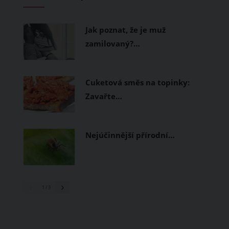
měly být přírodní nebo funkční
prodyšné tkaniny a volnější střihy.
Jak poznat, že je muž
zamilovaný?…
Cuketová směs na topinky:
Zavařte…
Nejúčinnější přírodní…
1
/ 3