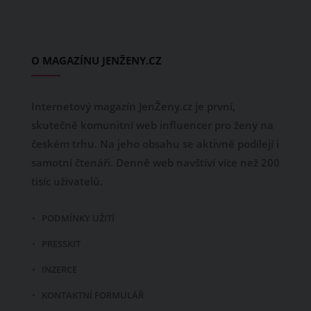
O MAGAZÍNU JENŽENY.CZ
Internetový magazín JenŽeny.cz je první,
skutečně komunitní web influencer pro ženy na
českém trhu. Na jeho obsahu se aktivně podílejí i
samotní čtenáři. Denně web navštíví více než 200
tisíc uživatelů.
PODMÍNKY UŽITÍ
PRESSKIT
INZERCE
KONTAKTNÍ FORMULÁŘ