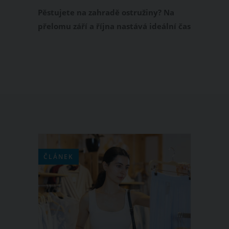
úrodu v příštím roce
Pěstujete na zahradě ostružiny? Na
přelomu září a října nastává ideální čas
k jejich prořezání. Jak tedy stříhat
ostružiny, abyste si příští rok zajistili
bohatou úrodu?
ČLÁNEK