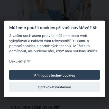
Můžeme použít cookies při vaší návštěvě? 🍪
S vaším souhlasem pro vás můžeme tento web
Chladivá móda do letních veder. V
vylepšovat a nabízet vám relevantnější reklamu s
pomocí cookies a podobných technik. Můžete to
těchto materiálech vám bude velmi
odmítnout
, ale budeme rádi, když nám souhlas udělíte.
příjemně
Když teploty šplhají ke 30 stupňům a
Děkujeme! 🩷
výš, nezáleží pouze na tom, co si
obléknete, ale také z čeho je oblečení
Přijmout všechny cookies
ušité. Některé materiály totiž zadržují
teplo a pot, jiné naopak nechají
Spravovat nastavení
pokožku dýchat a pomohou vám
zvládnout i opravdu horké dny.
Základem letního šatníku by proto
CO SI PROHLÍŽEJÍ OSTATNÍ?