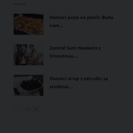
měly být přírodní nebo funkční
prodyšné tkaniny a volnější střihy.
Domácí pizza na plech: Bude
vám…
Zemřel Sam Hawkens z
Vinnetoua.…
Domácí sirup z ostružin za
studena:…
1
/ 3