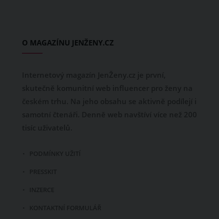
O MAGAZÍNU JENŽENY.CZ
Internetový magazín JenŽeny.cz je první,
skutečně komunitní web influencer pro ženy na
českém trhu. Na jeho obsahu se aktivně podílejí i
samotní čtenáři. Denně web navštíví více než 200
tisíc uživatelů.
PODMÍNKY UŽITÍ
PRESSKIT
INZERCE
KONTAKTNÍ FORMULÁŘ