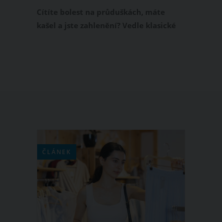
Tento přírodní lék na kašel používaly
Cítíte bolest na průduškách, máte
už naše babičky
kašel a jste zahlenění? Vedle klasické
léčby vyzkoušejte i osvědčené triky
našich babiček. Dobře fungujícím
přírodním lékem na oslabené průdušky
je podle nich teplý bramborový zábal,
který si poradí se zánětem a uleví vám
od bolesti a zahlenění. Jak tedy
bramborový zábal na průdušku
připravit?
ČLÁNEK