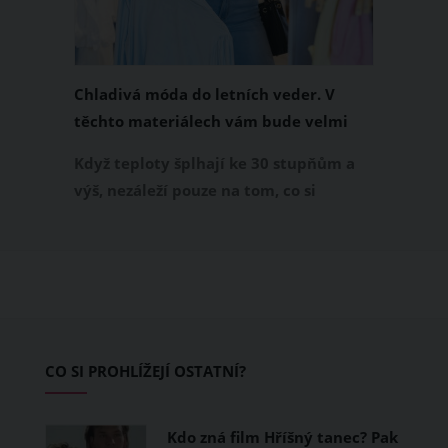
Chladivá móda do letních veder. V
těchto materiálech vám bude velmi
příjemně
Když teploty šplhají ke 30 stupňům a
výš, nezáleží pouze na tom, co si
obléknete, ale také z čeho je oblečení
ušité. Některé materiály totiž zadržují
teplo a pot, jiné naopak nechají
pokožku dýchat a pomohou vám
zvládnout i opravdu horké dny.
Základem letního šatníku by proto
CO SI PROHLÍŽEJÍ OSTATNÍ?
měly být přírodní nebo funkční
prodyšné tkaniny a volnější střihy.
Kdo zná film Hříšný tanec? Pak