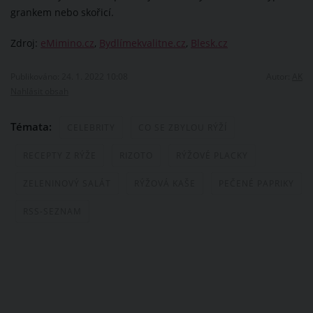
grankem nebo skořicí.
Zdroj:
eMimino.cz
,
Bydlímekvalitne.cz
,
Blesk.cz
Publikováno: 24. 1. 2022 10:08
Autor:
AK
Nahlásit obsah
Témata:
CELEBRITY
CO SE ZBYLOU RÝŽÍ
RECEPTY Z RÝŽE
RIZOTO
RÝŽOVÉ PLACKY
ZELENINOVÝ SALÁT
RÝŽOVÁ KAŠE
PEČENÉ PAPRIKY
RSS-SEZNAM