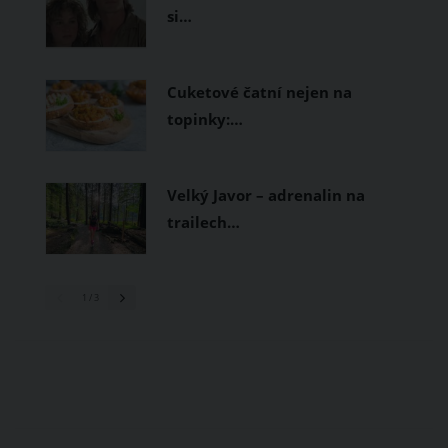
si…
Cuketové čatní nejen na
topinky:…
Velký Javor – adrenalin na
trailech…
1
/ 3