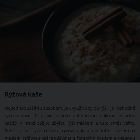
ZDROJ: SHUTTERSTOCK
Rýžová kaše
Nejjednodušším způsobem, jak využít zbylou rýži, je rozhodně
rýžová kaše. Přípravu tohoto oblíbeného pokrmu zvládne
každý. V hrnci zalijte zbylou rýži mlékem a tuto směs vařte.
Poté, co se rýže rozvaří, rýžovou kaši dochuťte cukrem či
medem. Rýžovou kaši podávejte s čerstvým ovocem a sypanou