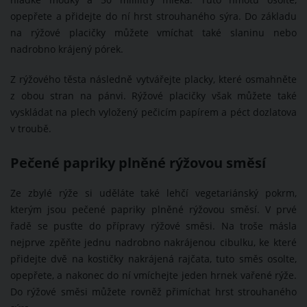
hladké mouky a 50 mililitry mléka. Tuto hmotu osolte,
opepřete a přidejte do ní hrst strouhaného sýra. Do základu
na rýžové placičky můžete vmíchat také slaninu nebo
nadrobno krájený pórek.
Z rýžového těsta následně vytvářejte placky, které osmahněte
z obou stran na pánvi. Rýžové placičky však můžete také
vyskládat na plech vyložený pečicím papírem a péct dozlatova
v troubě.
Pečené papriky plněné rýžovou směsí
Ze zbylé rýže si uděláte také lehčí vegetariánský pokrm,
kterým jsou pečené papriky plněné rýžovou směsí. V prvé
řadě se pusťte do přípravy rýžové směsi. Na troše másla
nejprve zpěňte jednu nadrobno nakrájenou cibulku, ke které
přidejte dvě na kostičky nakrájená rajčata, tuto směs osolte,
opepřete, a nakonec do ní vmíchejte jeden hrnek vařené rýže.
Do rýžové směsi můžete rovněž přimíchat hrst strouhaného