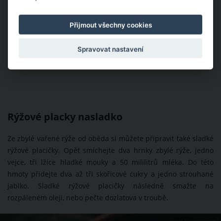
Přijmout všechny cookies
Spravovat nastavení
Rýžové placky nasladko
Ze zbylé vařené rýže od oběda si můžete připravit také sladké
rýžové placičky. Opět smíchejte dva hrnky zbylé rýže, jedno
vejce, tři lžíce hladké mouky a 50 mililitrů mléka. Do této
hmoty přidejte dva až tři skořicové cukry a jedno strouhané
jablko. Sladké rýžové placičky následně smažte na
rozpáleném oleji, nebo pečte dozlatova v troubě.