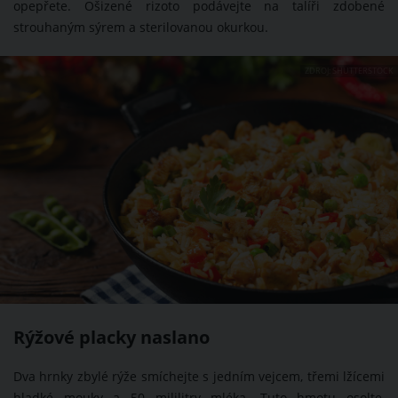
opepřete. Ošizené rizoto podávejte na talíři zdobené
strouhaným sýrem a sterilovanou okurkou.
ZDROJ: SHUTTERSTOCK
Rýžové placky naslano
Dva hrnky zbylé rýže smíchejte s jedním vejcem, třemi lžícemi