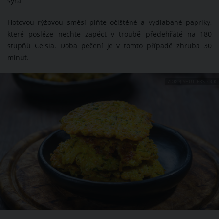
sýra.
Hotovou rýžovou směsí plňte očištěné a vydlabané papriky,
které posléze nechte zapéct v troubě předehřáté na 180
stupňů Celsia. Doba pečení je v tomto případě zhruba 30
minut.
ZDROJ: SHUTTERSTOCK