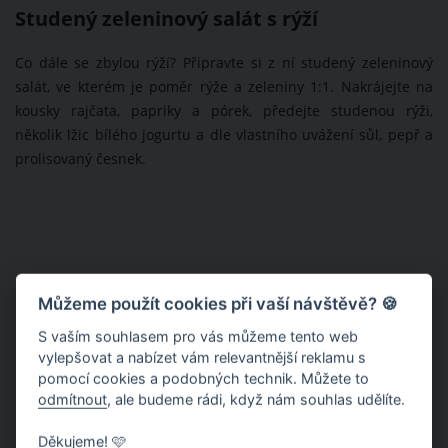
Studený zeleninový salát s rýží
Co dále se zbylou rýží? Připravte si z ní studený zeleninový
salát, ve kterém je poměr rýže a zeleniny 1:1. Nakrájejte na
kousky rajčata, papriky a pórek, předejte studenou rýži,
několik lžic bílého jogurtu a dle vlastního uvážení sůl, pepř a
prolisovaný česnek.
Můžeme použít cookies při vaší návštěvě? 🍪
S vaším souhlasem pro vás můžeme tento web
vylepšovat a nabízet vám relevantnější reklamu s
pomocí cookies a podobných technik. Můžete to
odmítnout
, ale budeme rádi, když nám souhlas udělíte.
Děkujeme! 🩷