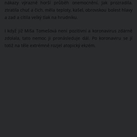
nákazy výrazně horší průběh onemocnění. Jak prozradila,
ztratila chuť a čich, měla teploty, kašel, obrovskou bolest hlavy
a zad a cítila velký tlak na hrudníku.
I když již Míša Tomešová není pozitivní a koronavirus zdárně
zdolala, tato nemoc ji pronásleduje dál. Po koronaviru se jí
totiž na těle extrémně rozjel atopický ekzém.