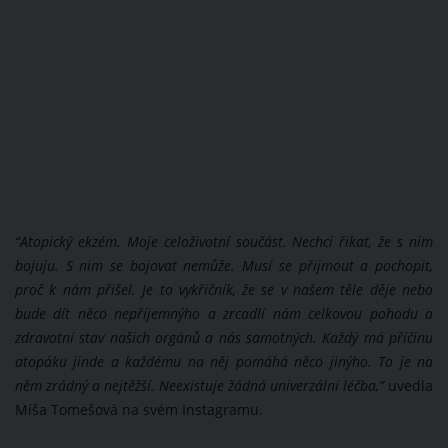
“Atopický ekzém. Moje celoživotní součást. Nechci řikat, že s nim
bojuju. S nim se bojovat nemůže. Musí se přijmout a
pochopit,
proč k nám přišel. Je to vykřičník, že se v našem těle děje nebo
bude dít něco nepříjemnýho a zrcadlí nám celkovou pohodu a
zdravotní stav našich orgánů a nás samotných. Každý má příčinu
atopáku jinde a každému na něj pomáhá něco jinýho. To je na
něm zrádný a nejtěžší. Neexistuje žádná univerzální léčba,”
uvedla
Míša Tomešová na svém Instagramu.