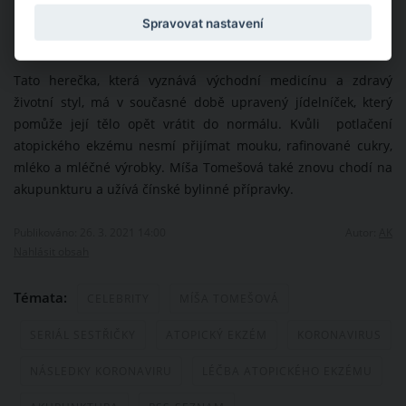
Spravovat nastavení
Tato herečka, která vyznává východní medicínu a zdravý
životní styl, má v současné době upravený jídelníček, který
pomůže její tělo opět vrátit do normálu. Kvůli potlačení
atopického ekzému nesmí přijímat mouku, rafinované cukry,
mléko a mléčné výrobky. Míša Tomešová také znovu chodí na
akupunkturu a užívá čínské bylinné přípravky.
Publikováno: 26. 3. 2021 14:00
Autor:
AK
Nahlásit obsah
Témata:
CELEBRITY
MÍŠA TOMEŠOVÁ
SERIÁL SESTŘIČKY
ATOPICKÝ EKZÉM
KORONAVIRUS
NÁSLEDKY KORONAVIRU
LÉČBA ATOPICKÉHO EKZÉMU