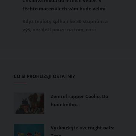
Chladivá móda do letních veder. V
těchto materiálech vám bude velmi
příjemně
Když teploty šplhají ke 30 stupňům a
výš, nezáleží pouze na tom, co si
obléknete, ale také z čeho je oblečení
ušité. Některé materiály totiž zadržují
teplo a pot, jiné naopak nechají
pokožku dýchat a pomohou vám
zvládnout i opravdu horké dny.
CO SI PROHLÍŽEJÍ OSTATNÍ?
Základem letního šatníku by proto
měly být přírodní nebo funkční
prodyšné tkaniny a volnější střihy.
Zemřel rapper Coolio. Do
hudebního…
Vyzkoušejte overnight oats:
Tato…