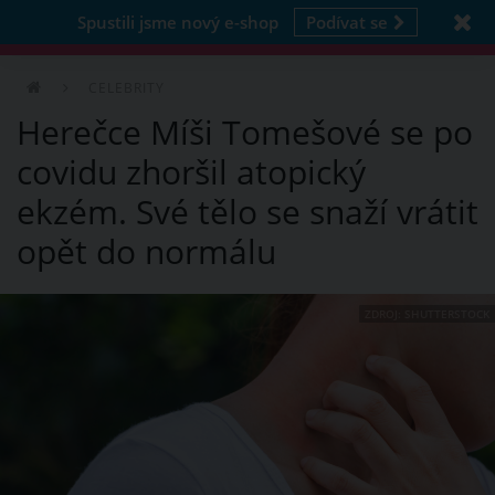
Spustili jsme nový e-shop
Podívat se
CELEBRITY
Herečce Míši Tomešové se po
covidu zhoršil atopický
ekzém. Své tělo se snaží vrátit
opět do normálu
ZDROJ: SHUTTERSTOCK