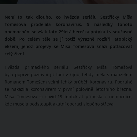
Není to tak dlouho, co hvězda seriálu Sestřičky Míša
Tomešová prodělala koronavirus. S následky tohoto
onemocnění se však tato 29letá herečka potýká i v současné
době. Po celém těle se jí totiž výrazně rozšířil atopický
ekzém, jehož projevy se Míša Tomešová snaží potlačovat
celý život.
Hvězda primáckého seriálu Sestřičky Míša Tomešová
byla poprvé pozitivní již loni v říjnu, tehdy měla s manželem
Romanem Tomešem velmi lehký průběh koronaviru. Podruhé
se nakazila koronavirem v první polovině letošního března.
Míša Tomešová si covid-19 tentokrát přinesla z nemocnice,
kde musela podstoupit akutní operaci slepého střeva.