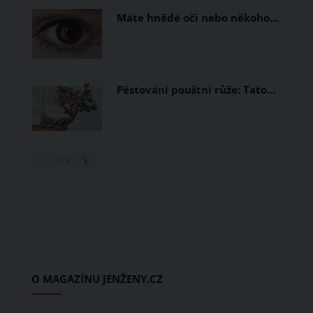
Máte hnědé oči nebo někoho…
Pěstování pouštní růže: Tato…
1
/ 3
O MAGAZÍNU JENŽENY.CZ