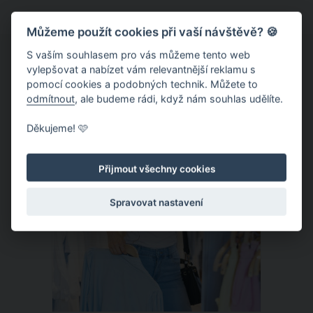
marketér Robert Peňažka, který se
Můžeme použít cookies při vaší návštěvě? 🍪
letos bohužel na prasátko se
zahnutými zuby nahoru už nepodívá. V
S vaším souhlasem pro vás můžeme tento web
vylepšovat a nabízet vám relevantnější reklamu s
úterý 1. listopadu 2022 podlehl dlouhé
pomocí cookies a podobných technik. Můžete to
a těžké nemoci.
odmítnout
, ale budeme rádi, když nám souhlas udělíte.
ČLÁNEK
Děkujeme! 🩷
Přijmout všechny cookies
Spravovat nastavení