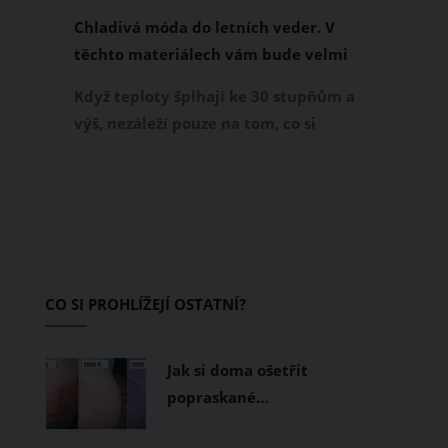
Chladivá móda do letních veder. V
těchto materiálech vám bude velmi
příjemně
Když teploty šplhají ke 30 stupňům a
výš, nezáleží pouze na tom, co si
obléknete, ale také z čeho je oblečení
ušité. Některé materiály totiž zadržují
teplo a pot, jiné naopak nechají
pokožku dýchat a pomohou vám
zvládnout i opravdu horké dny.
Základem letního šatníku by proto
CO SI PROHLÍŽEJÍ OSTATNÍ?
měly být přírodní nebo funkční
prodyšné tkaniny a volnější střihy.
Jak si doma ošetřit
popraskané…