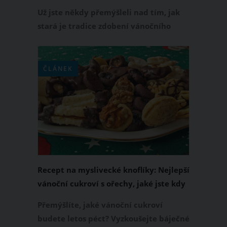
se vzalo zlaté prasátko? Zjistěte, co víte
Už jste někdy přemýšleli nad tím, jak
o Vánocích
stará je tradice zdobení vánočního
stromečku? Zajímá vás také, proč se na
Vánoce líbáme pod jmelím nebo proč
jíme na Vánoce zrovna kapra? Jestli si
ČLÁNEK
nejste jisti odpověďmi, máme je pro
vás. Také vám řekneme, proč se Vánoce
jmenují Vánoce nebo odkud se vzalo
zlaté prasátko.
Recept na myslivecké knoflíky: Nejlepší
vánoční cukroví s ořechy, jaké jste kdy
ochutnali
Přemýšlíte, jaké vánoční cukroví
budete letos péct? Vyzkoušejte báječné