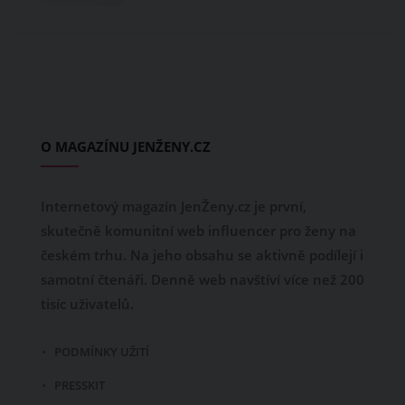
O MAGAZÍNU JENŽENY.CZ
Internetový magazín JenŽeny.cz je první,
skutečně komunitní web influencer pro ženy na
českém trhu. Na jeho obsahu se aktivně podílejí i
samotní čtenáři. Denně web navštíví více než 200
tisíc uživatelů.
PODMÍNKY UŽITÍ
PRESSKIT