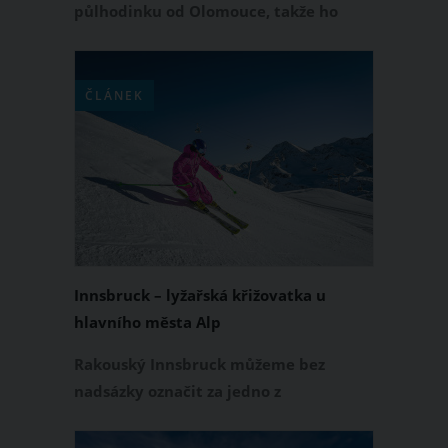
půlhodinku od Olomouce, takže ho
s nadsázkou můžeme označit za takový
příměstský areál.
ČLÁNEK
Innsbruck – lyžařská křižovatka u
hlavního města Alp
Rakouský Innsbruck můžeme bez
nadsázky označit za jedno z
nejzáviděníhodných míst na žití v
Evropě.