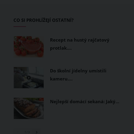
zvládnout i opravdu horké dny.
Základem letního šatníku by proto
CO SI PROHLÍŽEJÍ OSTATNÍ?
měly být přírodní nebo funkční
prodyšné tkaniny a volnější střihy.
Recept na hustý rajčatový
protlak.…
Do školní jídelny umístili
kameru.…
Nejlepší domácí sekaná: Jaký…
1
/ 3