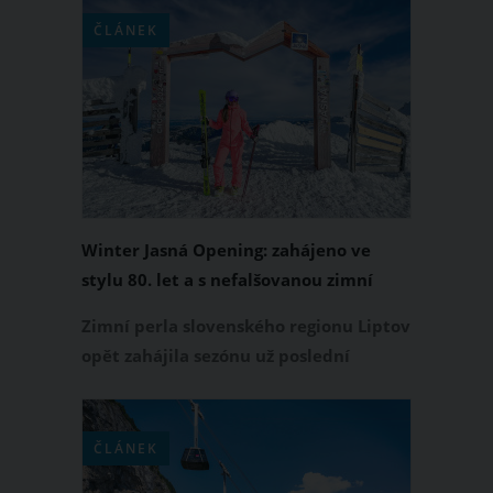
ČLÁNEK
Winter Jasná Opening: zahájeno ve
stylu 80. let a s nefalšovanou zimní
atmosférou
Zimní perla slovenského regionu Liptov
opět zahájila sezónu už poslední
listopadový víkend a nutno říct, že
letošní akce Winter Jasná Opening
nemohl nabídnout lepší podmínky.
ČLÁNEK
Areál je momentálně jak vystřižený ze