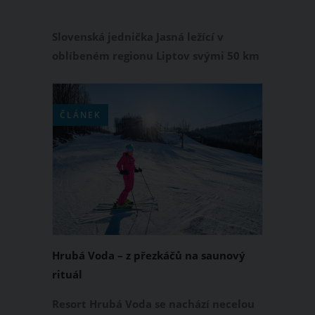
Slovenská jednička Jasná ležící v
oblíbeném regionu Liptov svými 50 km
sjezdovek uspokojí nároky leckterého
sportovního i rekreačního lyžaře. Svou
neustále se rozšiřující nelyžařskou
ČLÁNEK
nabídkou oslovuje prakticky jakéhokoli
milovníka pobytu na horách.
Hrubá Voda – z přezkáčů na saunový
rituál
Resort Hrubá Voda se nachází necelou