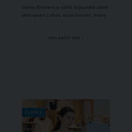
Davos Klosters je táhlé švýcarské údolí
obklopené z obou stran horami, které
se tyčí až do výšky 2000 m, a na které
vás pohodlně vyvezou lanovky, a to
(185) NAČÍST VÍCE
dokonce i s kolem.
ČLÁNEK