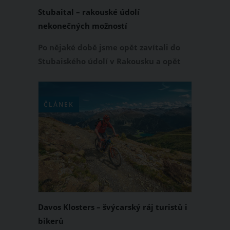
Stubaital – rakouské údolí
nekonečných možností
Po nějaké době jsme opět zavítali do
Stubaiského údolí v Rakousku a opět
jsme měli ten stejný problém.
ČLÁNEK
Davos Klosters – švýcarský ráj turistů i
bikerů