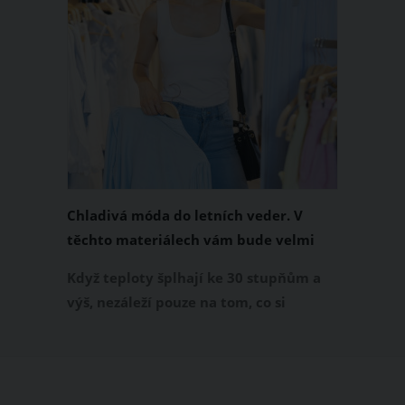
Chladivá móda do letních veder. V
těchto materiálech vám bude velmi
příjemně
Když teploty šplhají ke 30 stupňům a
výš, nezáleží pouze na tom, co si
obléknete, ale také z čeho je oblečení
ušité. Některé materiály totiž zadržují
teplo a pot, jiné naopak nechají
pokožku dýchat a pomohou vám