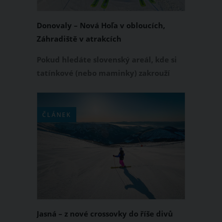
Donovaly – Nová Hoľa v obloucích,
Záhradiště v atrakcích
Pokud hledáte slovenský areál, kde si
tatínkové (nebo maminky) zakrouží
sportovní oblouky na rychlých
sjezdovkách, zatímco se jejich děti
budou učit lyžovat, zkuste lyžařské
ČLÁNEK
středisko Donovaly.
Jasná – z nové crossovky do říše divů