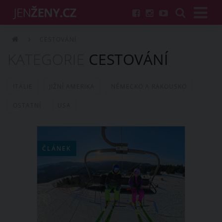
CESTOVÁNÍ
KATEGORIE
CESTOVÁNÍ
ITÁLIE
JIŽNÍ AMERIKA
NĚMECKO A RAKOUSKO
OSTATNÍ
USA
ČLÁNEK