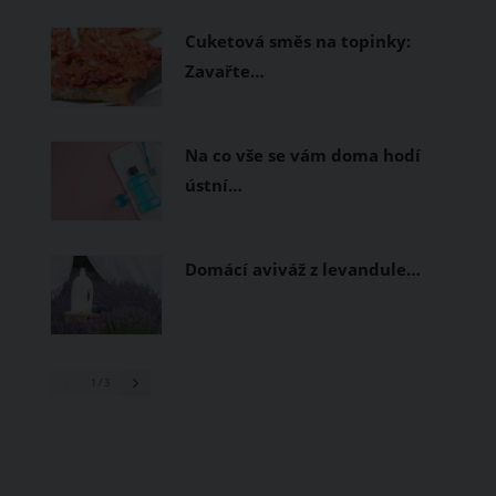
prodyšné tkaniny a volnější střihy.
Cuketová směs na topinky:
Zavařte…
Na co vše se vám doma hodí
ústní…
Domácí aviváž z levandule…
1
/ 3