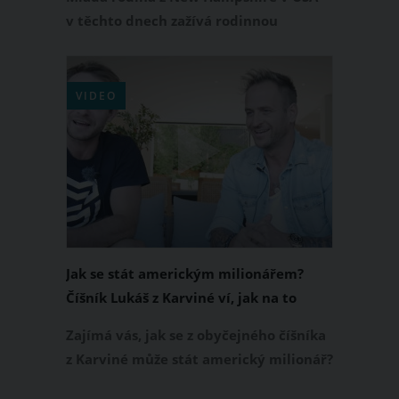
v těchto dnech zažívá rodinnou
tragédii. Jak oznámily místní noviny,
před pár dny bylo nalezeno tělo teprve
2leté holčičky, která kvůli silným
VIDEO
mrazům venku umrzla. Jak je to
možné?
Jak se stát americkým milionářem?
Číšník Lukáš z Karviné ví, jak na to
Zajímá vás, jak se z obyčejného číšníka
z Karviné může stát americký milionář?
Ačkoliv to zní jako dobrý vtip, opak je