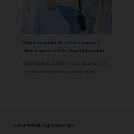
Chladivá móda do letních veder. V
těchto materiálech vám bude velmi
příjemně
Když teploty šplhají ke 30 stupňům a
výš, nezáleží pouze na tom, co si
obléknete, ale také z čeho je oblečení
ušité. Některé materiály totiž zadržují
teplo a pot, jiné naopak nechají
pokožku dýchat a pomohou vám
zvládnout i opravdu horké dny.
Základem letního šatníku by proto
CO SI PROHLÍŽEJÍ OSTATNÍ?
měly být přírodní nebo funkční