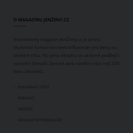
O MAGAZÍNU JENŽENY.CZ
Internetový magazín JenŽeny.cz je první,
skutečně komunitní web influencer pro ženy na
českém trhu. Na jeho obsahu se aktivně podílejí i
samotní čtenáři. Denně web navštíví více než 200
tisíc uživatelů.
PODMÍNKY UŽITÍ
PRESSKIT
INZERCE
KONTAKTNÍ FORMULÁŘ