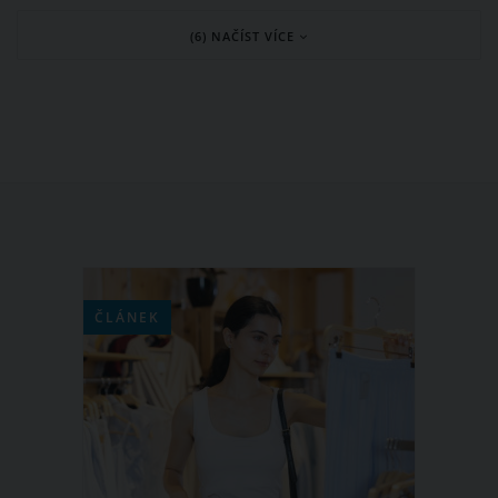
pravdou. Lukáš již 20 let žije v USA a
(6) NAČÍST VÍCE
živí se jako bytový designér.
ČLÁNEK