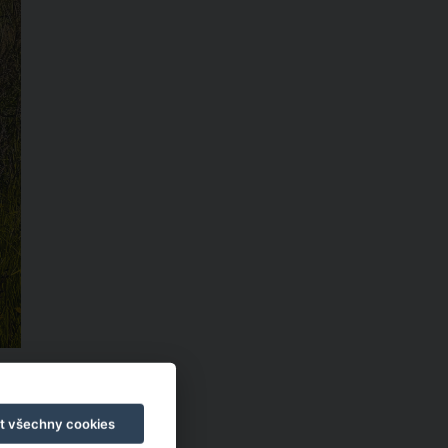
aše
t všechny cookies
CKÝ