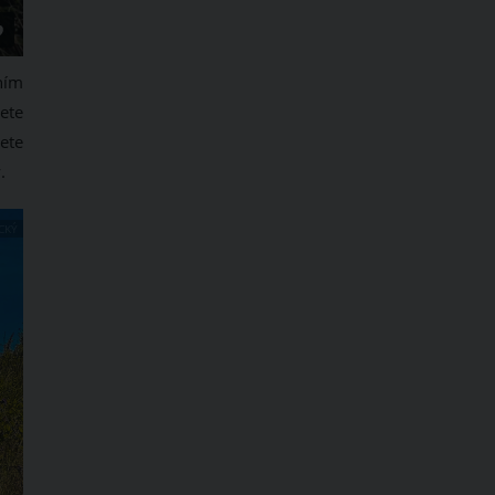
ním
ete
ete
.
CKÝ