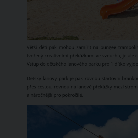
Větší děti pak mohou zamířit na bungee trampolín
tvořený kreativními překážkami ve vzduchu, je ale 
Vstup do dětského lanového parku pro 1 dítko vyjde
Dětský lanový park je pak rovnou startovní brankou
přes cestou, rovnou na lanové překážky mezi strom
a náročnější pro pokročilé.