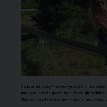
Na krušnohorský Plešivec vyrazte klidně s celou
parku, na obří houpačce nebo fascinujícím dolem 
Plešivec hostí také trailpark, který je mezi biker