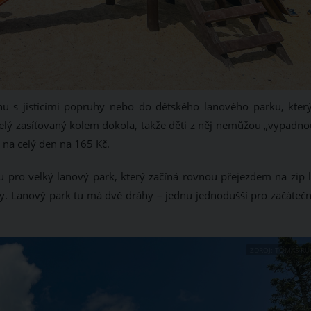
u s jistícími popruhy nebo do dětského lanového parku, který
celý zasíťovaný kolem dokola, takže děti z něj nemůžou „vypadnou
 na celý den na 165 Kč.
 pro velký lanový park, který začíná rovnou přejezdem na zip l
y. Lanový park tu má dvě dráhy – jednu jednodušší pro začátečn
ZDROJ: TOMÁŠ RU