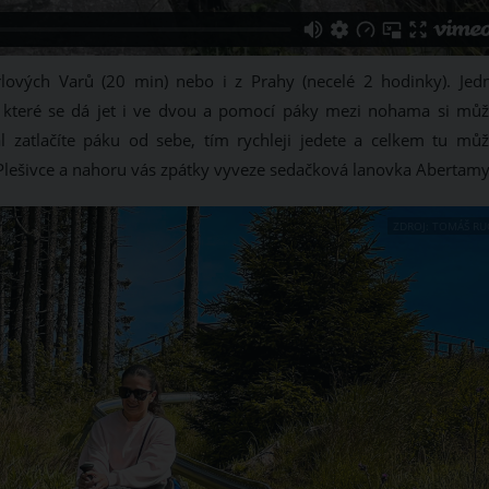
lových Varů (20 min) nebo i z Prahy (necelé 2 hodinky). Jed
na které se dá jet i ve dvou a pomocí páky mezi nohama si můž
ál zatlačíte páku od sebe, tím rychleji jedete a celkem tu můž
 Plešivce a nahoru vás zpátky vyveze sedačková lanovka Abertamy
ZDROJ: TOMÁŠ RU