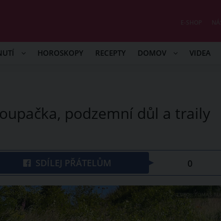
E-SHOP
NÁ
NUTÍ
HOROSKOPY
RECEPTY
DOMOV
VIDEA
houpačka, podzemní důl a traily
SDÍLEJ PŘÁTELŮM
0
ZDROJ: TOMÁŠ RU