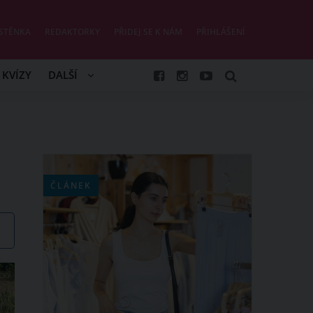
STĚNKA
REDAKTORKY
PŘIDEJ SE K NÁM
PŘIHLÁŠENÍ
KVÍZY
DALŠÍ
ČLÁNEK
CKÝ