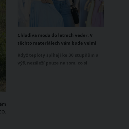
Chladivá móda do letních veder. V
těchto materiálech vám bude velmi
příjemně
Když teploty šplhají ke 30 stupňům a
výš, nezáleží pouze na tom, co si
obléknete, ale také z čeho je oblečení
ušité. Některé materiály totiž zadržují
teplo a pot, jiné naopak nechají
pokožku dýchat a pomohou vám
zvládnout i opravdu horké dny.
vém
Základem letního šatníku by proto
CO.
měly být přírodní nebo funkční
prodyšné tkaniny a volnější střihy.