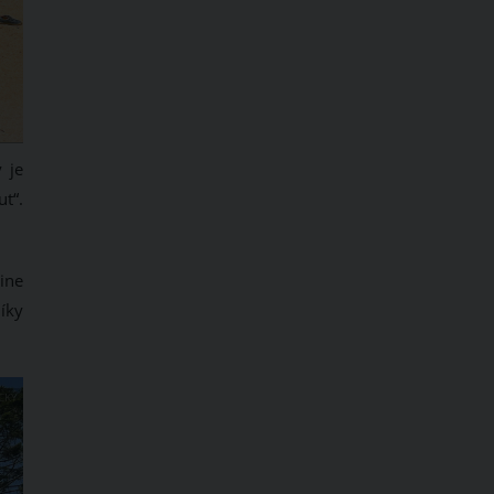
 je
t“.
ine
íky
CKÝ