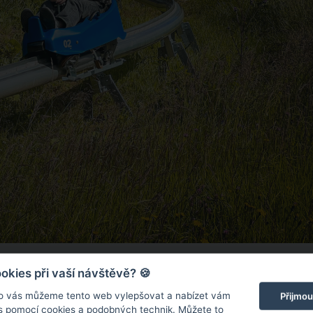
parku s houpačkami, klouzačkou a dalšími prolézačkami, kam se v
kies při vaší návštěvě? 🍪
o vás můžeme tento web vylepšovat a nabízet vám
Přijmou
ZDROJ: TOMÁŠ RU
 s pomocí cookies a podobných technik. Můžete to