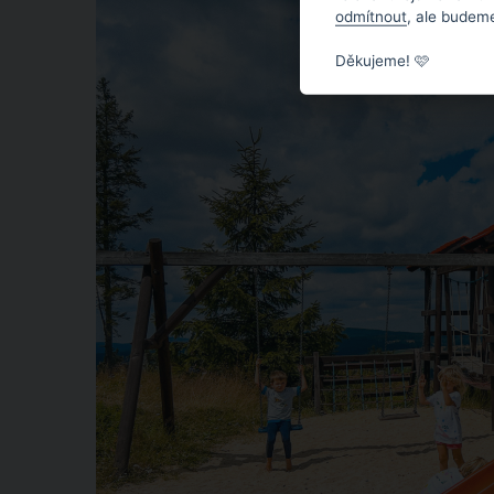
odmítnout
, ale budeme
Děkujeme! 🩷