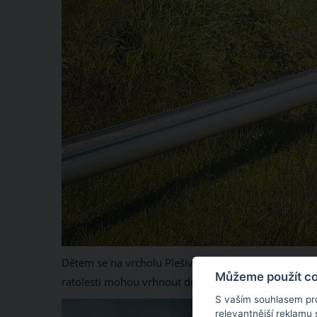
Dětem se na vrcholu Plešivce bude líbit v dětském 
Můžeme použít coo
ratolesti mohou vrhnout dokonce zdarma.
S vaším souhlasem pr
relevantnější reklamu