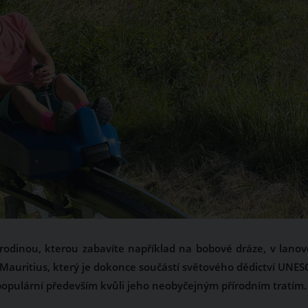
 rodinou, kterou zabavíte například na bobové dráze, v lano
Mauritius, který je dokonce součástí světového dědictví UNES
y populární především kvůli jeho neobyčejným přírodním tratím.