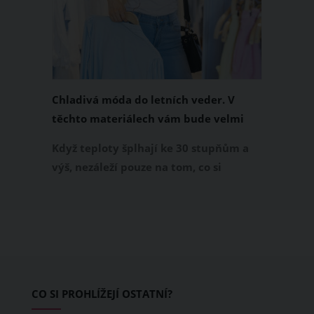
Chladivá móda do letních veder. V
těchto materiálech vám bude velmi
příjemně
Když teploty šplhají ke 30 stupňům a
výš, nezáleží pouze na tom, co si
obléknete, ale také z čeho je oblečení
ušité. Některé materiály totiž zadržují
teplo a pot, jiné naopak nechají
pokožku dýchat a pomohou vám
zvládnout i opravdu horké dny.
Základem letního šatníku by proto
CO SI PROHLÍŽEJÍ OSTATNÍ?
měly být přírodní nebo funkční