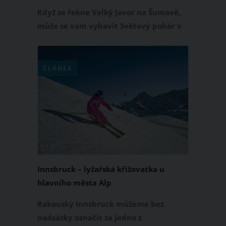
Když se řekne Velký Javor na Šumavě,
může se vám vybavit Světový pohár v
lyžování, alpská kuchyně, jeden z
nejmodernějších dětských parků nebo
v neposlední řadě také titul nejvyšší
ČLÁNEK
hory Šumavy.
Innsbruck – lyžařská křižovatka u
hlavního města Alp
Rakouský Innsbruck můžeme bez
nadsázky označit za jedno z