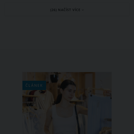
Scuol zůstává tak trochu ve stínu
(26) NAČÍST VÍCE
slavnějších sousedů jako je vedlejší
Samnaun, St. Moritz nebo italské
Livigno, z toho ovšem plyne jedna velká
výhoda, a tou jsou prázdné svahy,
takže ranní manšestrové koberce patří
jen vám.
ČLÁNEK