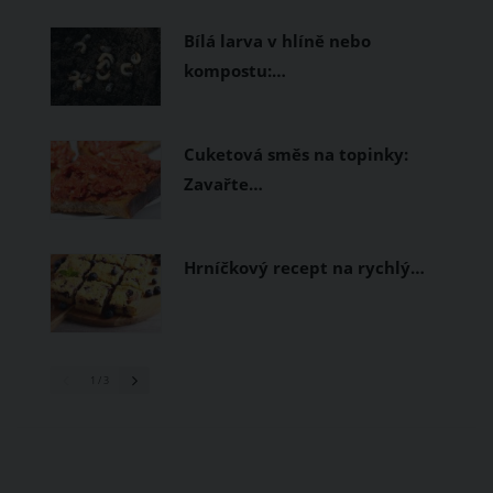
prodyšné tkaniny a volnější střihy.
Bílá larva v hlíně nebo
kompostu:…
Cuketová směs na topinky:
Zavařte…
Hrníčkový recept na rychlý…
1
/ 3