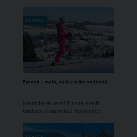
nejzáviděníhodných míst na žití v
Evropě.
ČLÁNEK
Branná – malá, milá a stále oblíbená
Jesenický ski areál Branná je naší
každoroční zastávkou, která nás z
„hltání alpských safari kilometrů“ hodí
do skoro až domácké pohody, kdy je na
sjezdovkách slyšet radost dětí
ČLÁNEK