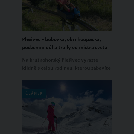
muzeu dopravy, které je
nejnavštěvovanějším muzeem ve
Švýcarsku.
Plešivec – bobovka, obří houpačka,
podzemní důl a traily od mistra světa
Na krušnohorský Plešivec vyrazte
klidně s celou rodinou, kterou zabavíte
například na bobové dráze, v lanovém
parku, na obří houpačce nebo
fascinujícím dolem Mauritius, který je
ČLÁNEK
dokonce součástí světového dědictví
UNESCO. Plešivec hostí také trailpark,
který je mezi bikery populární
především kvůli jeho neobyčejným
přírodním tratím.