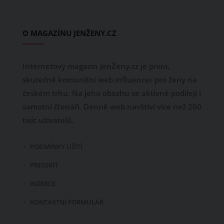
O MAGAZÍNU JENŽENY.CZ
Internetový magazín JenŽeny.cz je první,
skutečně komunitní web influencer pro ženy na
českém trhu. Na jeho obsahu se aktivně podílejí i
samotní čtenáři. Denně web navštíví více než 200
tisíc uživatelů.
PODMÍNKY UŽITÍ
PRESSKIT
INZERCE
KONTAKTNÍ FORMULÁŘ