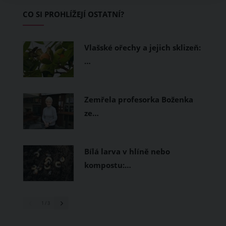
začínající jezdce.
CO SI PROHLÍŽEJÍ OSTATNÍ?
Vlašské ořechy a jejich sklizeň:
…
Zemřela profesorka Boženka
ze…
Bílá larva v hlíně nebo
kompostu:…
1
/ 3