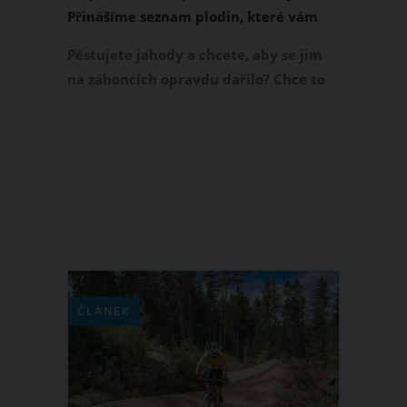
Přinášíme seznam plodin, které vám
mohou zničit úrodu
Pěstujete jahody a chcete, aby se jim
na záhoncích opravdu dařilo? Chce to
vyladit symbiózu s ostatními
rostlinami, které máte na zahradě.
Jahody se totiž s některými rostlinami
nesnesou, v blízkosti jiných zase skvěle
fungují. Co tedy pěstovat a nepěstovat
vedle jahod?
ČLÁNEK