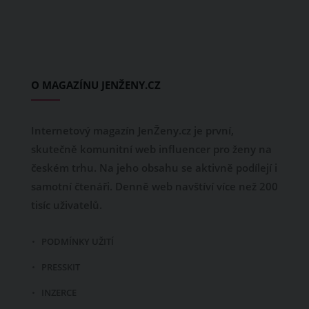
O MAGAZÍNU JENŽENY.CZ
Internetový magazín JenŽeny.cz je první,
skutečně komunitní web influencer pro ženy na
českém trhu. Na jeho obsahu se aktivně podílejí i
samotní čtenáři. Denně web navštíví více než 200
tisíc uživatelů.
PODMÍNKY UŽITÍ
PRESSKIT
INZERCE