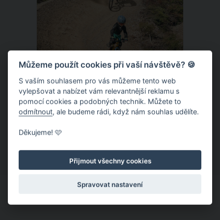
Můžeme použít cookies při vaší návštěvě? 🍪
S vaším souhlasem pro vás můžeme tento web
vylepšovat a nabízet vám relevantnější reklamu s
Donovaly – zbrusu nový slovenský
pomocí cookies a podobných technik. Můžete to
trailpark a dětský ráj k tomu
odmítnout
, ale budeme rádi, když nám souhlas udělíte.
Letní provoz na slovenských
Děkujeme! 🩷
Donovalech funguje už léta, nicméně
dosud cílil především na pěší a rodiny s
Přijmout všechny cookies
dětmi. Letos nově se Donovaly zapisují
také na dovolenkové seznamy bikerů,
Spravovat nastavení
protože tu vznikl zbrusu nový trailpark,
který svými flowtraily zaujme i