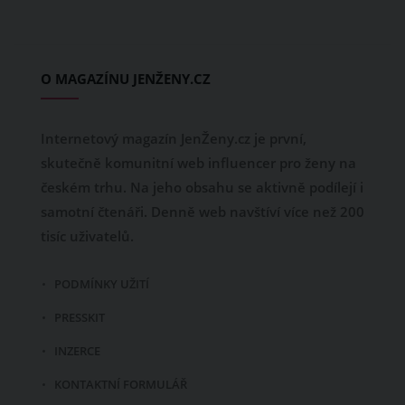
O MAGAZÍNU JENŽENY.CZ
Internetový magazín JenŽeny.cz je první,
skutečně komunitní web influencer pro ženy na
českém trhu. Na jeho obsahu se aktivně podílejí i
samotní čtenáři. Denně web navštíví více než 200
tisíc uživatelů.
PODMÍNKY UŽITÍ
PRESSKIT
INZERCE
KONTAKTNÍ FORMULÁŘ