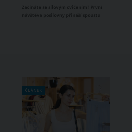
sebou?
Začínáte se silovým cvičením? První
návštěva posilovny přináší spoustu
otázek na to, co si vzít s sebou a jak se
předem správně připravit. V našem
článku se vám na tyto otázky pokusíme
blíže odpovědět.
ČLÁNEK