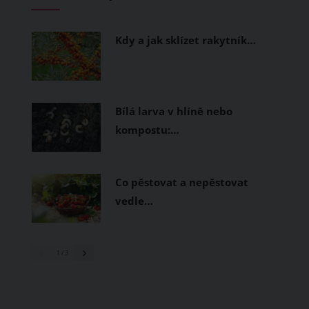
měly být přírodní nebo funkční
prodyšné tkaniny a volnější střihy.
Kdy a jak sklízet rakytník…
Bílá larva v hlíně nebo
kompostu:…
Co pěstovat a nepěstovat
vedle…
1
/ 3