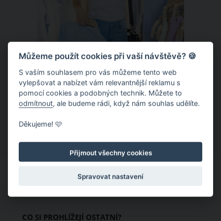
Můžeme použít cookies při vaší návštěvě? 🍪
S vaším souhlasem pro vás můžeme tento web
Chladivá móda do letních veder. V
vylepšovat a nabízet vám relevantnější reklamu s
pomocí cookies a podobných technik. Můžete to
těchto materiálech vám bude velmi
odmítnout
, ale budeme rádi, když nám souhlas udělíte.
příjemně
Když teploty šplhají ke 30 stupňům a
Děkujeme! 🩷
výš, nezáleží pouze na tom, co si
obléknete, ale také z čeho je oblečení
Přijmout všechny cookies
ušité. Některé materiály totiž zadržují
teplo a pot, jiné naopak nechají
Spravovat nastavení
pokožku dýchat a pomohou vám
zvládnout i opravdu horké dny.
Základem letního šatníku by proto
CO SI PROHLÍŽEJÍ OSTATNÍ?