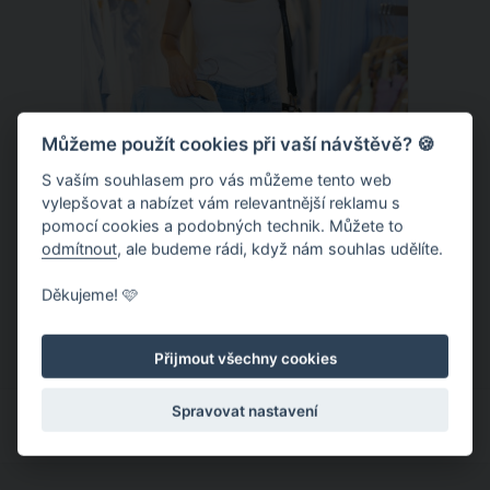
Můžeme použít cookies při vaší návštěvě? 🍪
S vaším souhlasem pro vás můžeme tento web
vylepšovat a nabízet vám relevantnější reklamu s
Chladivá móda do letních veder. V
pomocí cookies a podobných technik. Můžete to
těchto materiálech vám bude velmi
odmítnout
, ale budeme rádi, když nám souhlas udělíte.
příjemně
Když teploty šplhají ke 30 stupňům a
Děkujeme! 🩷
výš, nezáleží pouze na tom, co si
obléknete, ale také z čeho je oblečení
Přijmout všechny cookies
ušité. Některé materiály totiž zadržují
teplo a pot, jiné naopak nechají
Spravovat nastavení
pokožku dýchat a pomohou vám
zvládnout i opravdu horké dny.