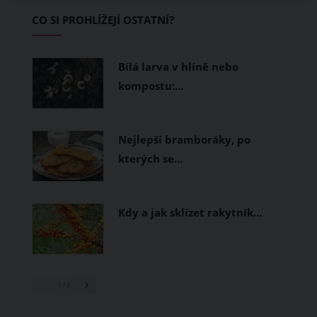
Základem letního šatníku by proto
CO SI PROHLÍŽEJÍ OSTATNÍ?
měly být přírodní nebo funkční
prodyšné tkaniny a volnější střihy.
Bílá larva v hlíně nebo
kompostu:…
Nejlepší bramboráky, po
kterých se…
Kdy a jak sklízet rakytník…
1
/ 3