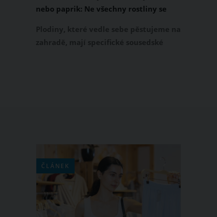
nebo paprik: Ne všechny rostliny se
snesou vedle sebe
Plodiny, které vedle sebe pěstujeme na
zahradě, mají specifické sousedské
vztahy. Některé druhy ovoce a zeleniny
se mají rády a podporují se, další však
vedle sebe vůbec neprospívají. Zajímá
vás, co zasadit vedle jahod, cukety,
česneku nebo paprik? Své letošní
záhonky pečlivě rozplánujte, protože
ne všechny plodiny budou dobří
sousedé.
ČLÁNEK