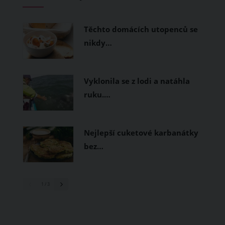
měly být přírodní nebo funkční
prodyšné tkaniny a volnější střihy.
Těchto domácích utopenců se
nikdy…
Vyklonila se z lodi a natáhla
ruku.…
Nejlepší cuketové karbanátky
bez…
1
/ 3