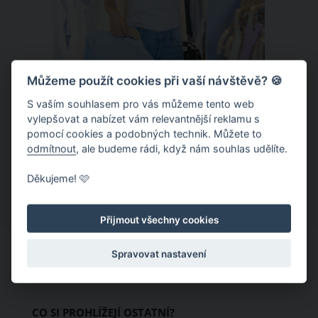
Můžeme použít cookies při vaší návštěvě? 🍪
S vaším souhlasem pro vás můžeme tento web
Chladivá móda do letních veder. V
vylepšovat a nabízet vám relevantnější reklamu s
pomocí cookies a podobných technik. Můžete to
těchto materiálech vám bude velmi
odmítnout
, ale budeme rádi, když nám souhlas udělíte.
příjemně
Když teploty šplhají ke 30 stupňům a
Děkujeme! 🩷
výš, nezáleží pouze na tom, co si
obléknete, ale také z čeho je oblečení
Přijmout všechny cookies
ušité. Některé materiály totiž zadržují
teplo a pot, jiné naopak nechají
Spravovat nastavení
pokožku dýchat a pomohou vám
zvládnout i opravdu horké dny.
Základem letního šatníku by proto
CO SI PROHLÍŽEJÍ OSTATNÍ?