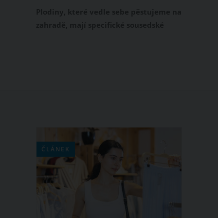
snesou vedle sebe
Plodiny, které vedle sebe pěstujeme na
zahradě, mají specifické sousedské
vztahy. Některé druhy ovoce a zeleniny
se mají rády a podporují se, další však
vedle sebe vůbec neprospívají. Zajímá
vás, co zasadit vedle jahod, cukety,
česneku nebo paprik? Své letošní
záhonky pečlivě rozplánujte, protože
ne všechny plodiny budou dobří
sousedé.
ČLÁNEK