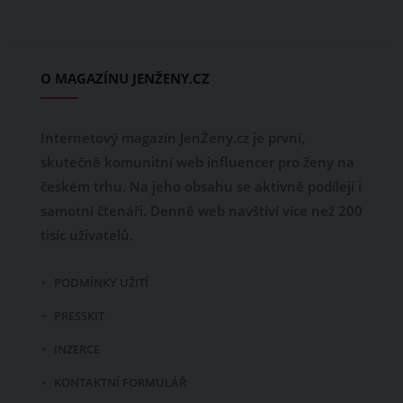
O MAGAZÍNU JENŽENY.CZ
Internetový magazín JenŽeny.cz je první,
skutečně komunitní web influencer pro ženy na
českém trhu. Na jeho obsahu se aktivně podílejí i
samotní čtenáři. Denně web navštíví více než 200
tisíc uživatelů.
PODMÍNKY UŽITÍ
PRESSKIT
INZERCE
KONTAKTNÍ FORMULÁŘ