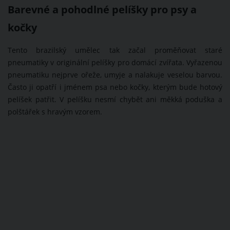
Barevné a pohodlné pelíšky pro psy a
kočky
Tento brazilský umělec tak začal proměňovat staré
pneumatiky v originální pelíšky pro domácí zvířata. Vyřazenou
pneumatiku nejprve ořeže, umyje a nalakuje veselou barvou.
Často ji opatří i jménem psa nebo kočky, kterým bude hotový
pelíšek patřit. V pelíšku nesmí chybět ani měkká poduška a
polštářek s hravým vzorem.