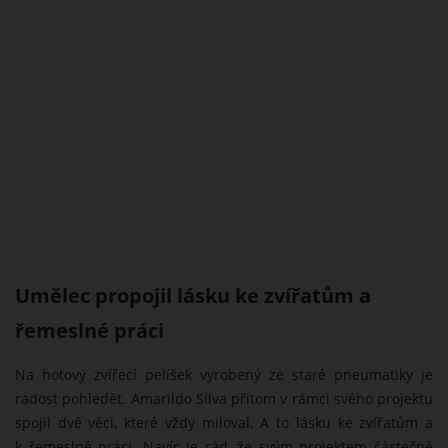
Umělec propojil lásku ke zvířatům a
řemeslné práci
Na hotový zvířecí pelíšek vyrobený ze staré pneumatiky je
radost pohledět. Amarildo Silva přitom v rámci svého projektu
spojil dvě věci, které vždy miloval. A to lásku ke zvířatům a
k řemeslné práci. Navíc je rád, že svým projektem částečně