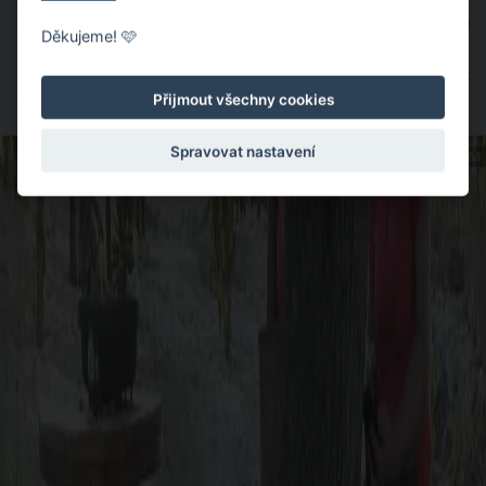
staré pneumatiky, které najde na ulicích. Tomuto
Děkujeme! 🩷
nepotřebnému odpadu věnoval ke skladování dokonce jednu
místnost svého domu. Aby ne. Ze starých pneumatik pak
Přijmout všechny cookies
dokáže následně vytvořit dokonalé dílo.
Spravovat nastavení
ZDROJ: BOREDPANDA.COM