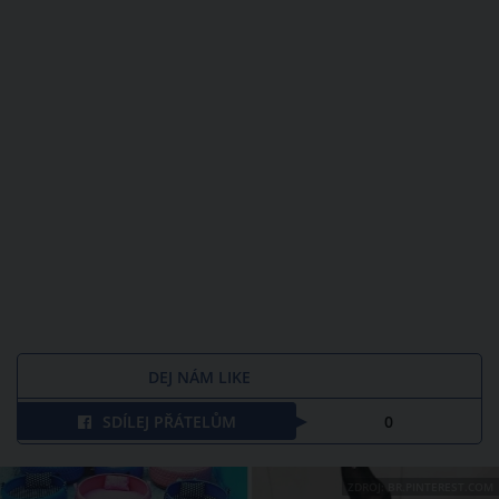
DEJ NÁM LIKE
SDÍLEJ PŘÁTELŮM
0
ZDROJ: BR.PINTEREST.COM