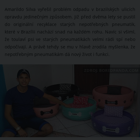
Amarildo Silva vyřešil problém odpadu v brazilských ulicích
opravdu jedinečným způsobem. Již před dvěma lety se pustil
do originální recyklace starých nepotřebných pneumatik,
které v Brazílii nachází snad na každém rohu. Navíc si všiml,
že toulaví psi ve starých pneumatikách velmi rádi spí nebo
odpočívají. A právě tehdy se mu v hlavě zrodila myšlenka, že
nepotřebným pneumatikám dá nový život i funkci.
ZDROJ: BOREDPANDA.COM