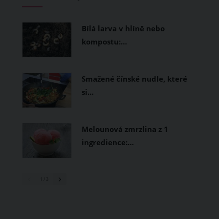
měly být přírodní nebo funkční
prodyšné tkaniny a volnější střihy.
Bílá larva v hlíně nebo
kompostu:…
Smažené čínské nudle, které
si…
Melounová zmrzlina z 1
ingredience:…
1
/ 3