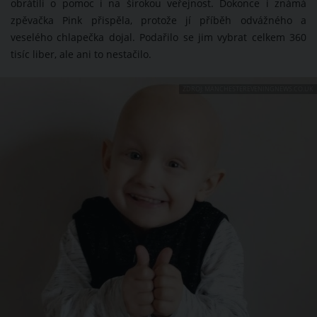
obrátili o pomoc i na širokou veřejnost. Dokonce i známá
zpěvačka Pink přispěla, protože jí příběh odvážného a
veselého chlapečka dojal. Podařilo se jim vybrat celkem 360
tisíc liber, ale ani to nestačilo.
ZDROJ: MANCHESTEREVENINGNEWS.CO.UK