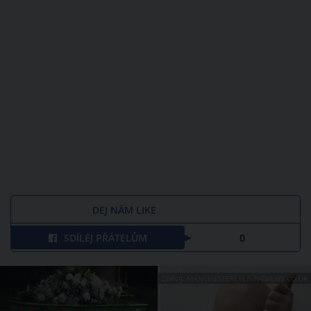
DEJ NÁM LIKE
SDÍLEJ PŘÁTELŮM
0
ZDROJ: MANCHESTEREVENINGNEWS.CO.UK