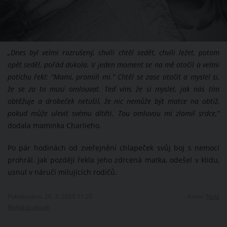
„Dnes byl velmi rozrušený, chvíli chtěl sedět, chvíli ležet, potom
opět seděl, pořád dokola. V jeden moment se na mě otočil a velmi
potichu řekl: “Mami, promiň mi.” Chtěl se zase otočit a myslel si,
že se za to musí omlouvat. Teď vím, že si myslel, jak nás tím
obtěžuje a drobeček netušil, že nic nemůže být matce na obtíž,
pokud může ulevit svému dítěti. Tou omluvou mi zlomil srdce,”
dodala maminka Charlieho.
Po pár hodinách od zveřejnění chlapeček svůj boj s nemocí
prohrál. Jak později řekla jeho zdrcená matka, odešel v klidu,
usnul v náručí milujících rodičů.
Publikováno: 26. 3. 2020 11:20
Autor:
NoJa
Nahlásit obsah