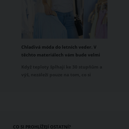
Chladivá móda do letních veder. V
těchto materiálech vám bude velmi
příjemně
Když teploty šplhají ke 30 stupňům a
výš, nezáleží pouze na tom, co si
obléknete, ale také z čeho je oblečení
ušité. Některé materiály totiž zadržují
teplo a pot, jiné naopak nechají
pokožku dýchat a pomohou vám
zvládnout i opravdu horké dny.
Základem letního šatníku by proto
CO SI PROHLÍŽEJÍ OSTATNÍ?