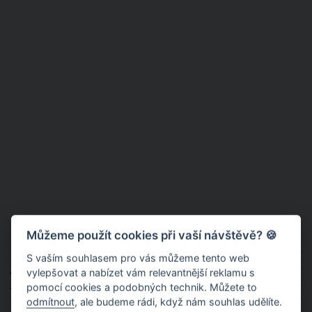
Můžeme použít cookies při vaší návštěvě? 🍪
Před několika dny však nadešel poslední den, kdy matka
zveřejnila fotografii se svým milovaným synem. “
Toto je
S vaším souhlasem pro vás můžeme tento web
poslední fotka s Charliem. Jak dny plynou, jeho stav se stále
vylepšovat a nabízet vám relevantnější reklamu s
zhoršuje. Už vůbec nevypadá jako Charlie, je tak hubený, že vidím
pomocí cookies a podobných technik. Můžete to
a cítím každou jeho kostičku na jeho malém těle. Chci, aby si
odmítnout
, ale budeme rádi, když nám souhlas udělíte.