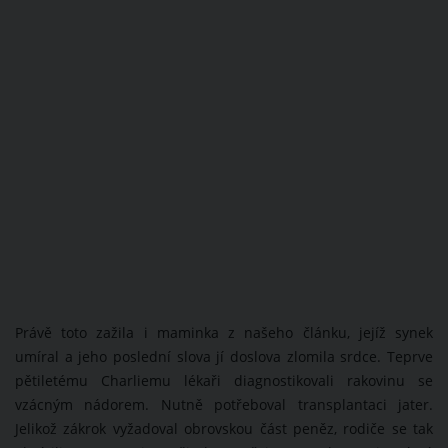
Právě toto zažila i maminka z našeho článku, jejíž synek
umíral a jeho poslední slova jí doslova zlomila srdce. Teprve
pětiletému Charliemu lékaři diagnostikovali rakovinu se
vzácným nádorem. Nutně potřeboval transplantaci jater.
Jelikož zákrok vyžadoval obrovskou část peněz, rodiče se tak