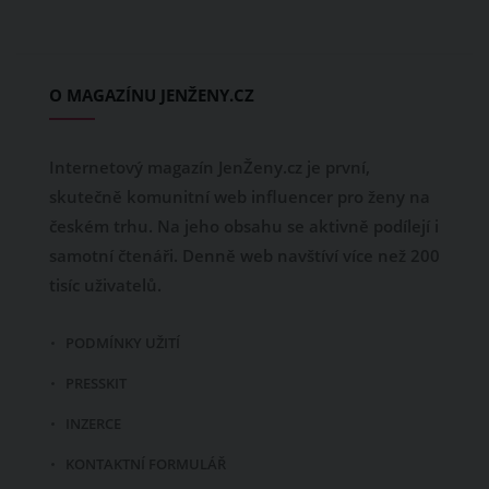
O MAGAZÍNU JENŽENY.CZ
Internetový magazín JenŽeny.cz je první,
skutečně komunitní web influencer pro ženy na
českém trhu. Na jeho obsahu se aktivně podílejí i
samotní čtenáři. Denně web navštíví více než 200
tisíc uživatelů.
PODMÍNKY UŽITÍ
PRESSKIT
INZERCE
KONTAKTNÍ FORMULÁŘ