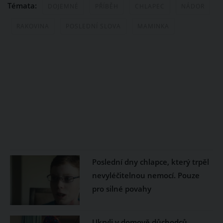
Témata:
DOJEMNÉ
PŘÍBĚH
CHLAPEC
NÁDOR
RAKOVINA
POSLEDNÍ SLOVA
MAMINKA
Poslední dny chlapce, který trpěl
nevyléčitelnou nemocí. Pouze
pro silné povahy
Ukryli v domově důchodců