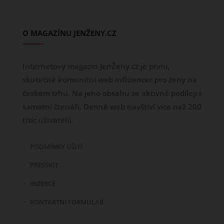
O MAGAZÍNU JENŽENY.CZ
Internetový magazín JenŽeny.cz je první,
skutečně komunitní web influencer pro ženy na
českém trhu. Na jeho obsahu se aktivně podílejí i
samotní čtenáři. Denně web navštíví více než 200
tisíc uživatelů.
PODMÍNKY UŽITÍ
PRESSKIT
INZERCE
KONTAKTNÍ FORMULÁŘ