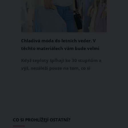
Chladivá móda do letních veder. V
těchto materiálech vám bude velmi
příjemně
Když teploty šplhají ke 30 stupňům a
výš, nezáleží pouze na tom, co si
obléknete, ale také z čeho je oblečení
ušité. Některé materiály totiž zadržují
teplo a pot, jiné naopak nechají
pokožku dýchat a pomohou vám
zvládnout i opravdu horké dny.
Základem letního šatníku by proto
CO SI PROHLÍŽEJÍ OSTATNÍ?
měly být přírodní nebo funkční