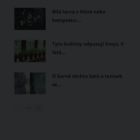
prodyšné tkaniny a volnější střihy.
Bílá larva v hlíně nebo
kompostu:…
Tyto květiny odpuzují hmyz. V
létě…
O barvě těchto šatů a tenisek
se…
1
/ 3