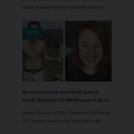
sama mapuje životní příběh světově
proslulé zpěvačky a je protkaná jejími
nesmrtelnými písněmi. Na své pražské
domovské scéně je od prvního uvedení
VIDEO
v roce 2018 představení pravidelně
beznadějně vyprodané a úspěch sklízí i
na zájezdech po celé republice.
Na internetu se zamilovali a on se
vydal dlouhých 13 000 kilometrů za ní.
Při jejich první fotce se ale stala
James Nichols (23) a Cheynne Holloway
tragédie...
(21) se seznámili přes internet a po
nějaké době James letěl 13 000