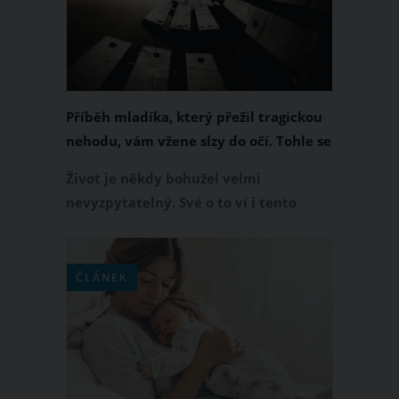
všichni v jejím okolí.
Příběh mladíka, který přežil tragickou
nehodu, vám vžene slzy do očí. Tohle se
jen tak nevidí
Život je někdy bohužel velmi
nevyzpytatelný. Své o to ví i tento
19letý mladík, kterého potkala velká
tragédie. Naštěstí měl po svém boku
někoho, kdo mu vrátil radost do života
ČLÁNEK
a dokázal ho podpořit v jeho nejtěžších
chvílích.