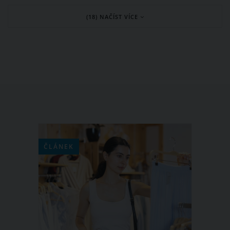
kilometrů z Velké Británie až do
(18) NAČÍST VÍCE
Jihoafrické republiky, aby poznal
osobně svou vyvolenou. Jenže jim asi
nebylo od osudu dopřáno.
ČLÁNEK