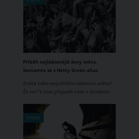
z lesa přinesl novorozené štěňátko. Jak
se později ukázalo, o psa však nešlo…
Příběh nejlakomější ženy světa.
Seznamte se s Hetty Green alias
Čarodějnicí z Wall
Znáte toho největšího lakomce světa?
Že ne? V tom případě vám v dnešním
videu představíme nejchamtivější
ženu na světě, která se díky své povaze
dokonce zapsala i do Guinessovy knihy
VIDEO
rekordů. Pojďte se tedy s námi podívat
na příběh Hetty Green, které se báli