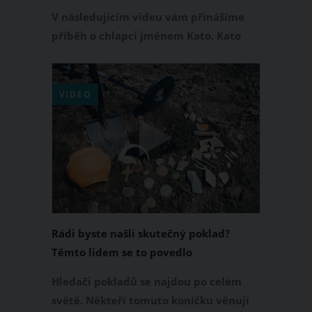
příběh dopadl?
V následujícím videu vám přinášíme
příběh o chlapci jménem Kato. Kato
pocházel z velmi chudé rodiny, a tak
mu nezbývalo nic jiného než při škole
začít pracovat. Bohužel ani práce na
VIDEO
ulici mu nepřinášela mnoho peněz.
Jednoho dne se rozhodl požádat o jídlo
jednu neznámou ženu. Jak příběh
dopadl? Podívejte se sami.
Rádi byste našli skutečný poklad?
Těmto lidem se to povedlo
Hledači pokladů se najdou po celém
světě. Někteří tomuto koníčku věnují