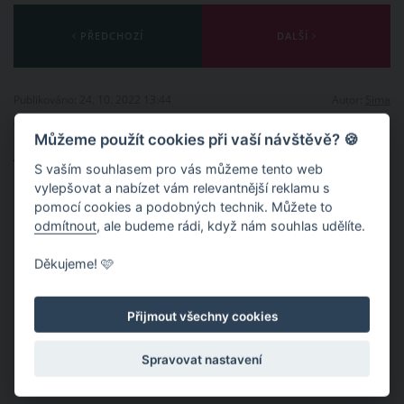
PŘEDCHOZÍ
DALŠÍ
Publikováno: 24. 10. 2022 13:44
Autor:
Sima
Nahlásit obsah
Můžeme použít cookies při vaší návštěvě? 🍪
Témata:
VIDEA
PŘÍBĚH
TRAGICKÁ NEHODA
S vaším souhlasem pro vás můžeme tento web
vylepšovat a nabízet vám relevantnější reklamu s
OPRAVDOVÁ LÁSKA
LÁSKA
PARTNERSTVÍ
pomocí cookies a podobných technik. Můžete to
odmítnout
, ale budeme rádi, když nám souhlas udělíte.
ODDANOST
PODPORA
NOVÝ ŽIVOT
Děkujeme! 🩷
Přijmout všechny cookies
Spravovat nastavení