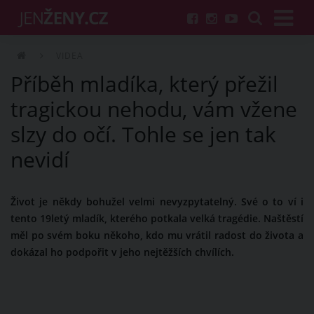
VIDEA
Příběh mladíka, který přežil
tragickou nehodu, vám vžene
slzy do očí. Tohle se jen tak
nevidí
Život je někdy bohužel velmi nevyzpytatelný. Své o to ví i
tento 19letý mladík, kterého potkala velká tragédie. Naštěstí
měl po svém boku někoho, kdo mu vrátil radost do života a
dokázal ho podpořit v jeho nejtěžších chvílích.