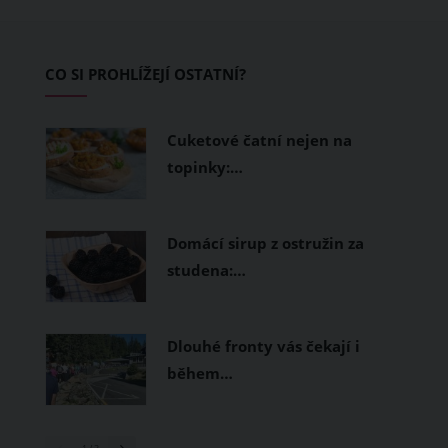
pokožku dýchat a pomohou vám
zvládnout i opravdu horké dny.
Základem letního šatníku by proto
CO SI PROHLÍŽEJÍ OSTATNÍ?
měly být přírodní nebo funkční
prodyšné tkaniny a volnější střihy.
Cuketové čatní nejen na
topinky:…
Domácí sirup z ostružin za
studena:…
Dlouhé fronty vás čekají i
během…