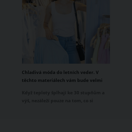
Chladivá móda do letních veder. V
těchto materiálech vám bude velmi
příjemně
Když teploty šplhají ke 30 stupňům a
výš, nezáleží pouze na tom, co si
obléknete, ale také z čeho je oblečení
ušité. Některé materiály totiž zadržují
teplo a pot, jiné naopak nechají