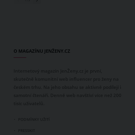
1
/ 3
O MAGAZÍNU JENŽENY.CZ
Internetový magazín JenŽeny.cz je první,
skutečně komunitní web influencer pro ženy na
českém trhu. Na jeho obsahu se aktivně podílejí i
samotní čtenáři. Denně web navštíví více než 200
tisíc uživatelů.
PODMÍNKY UŽITÍ
PRESSKIT