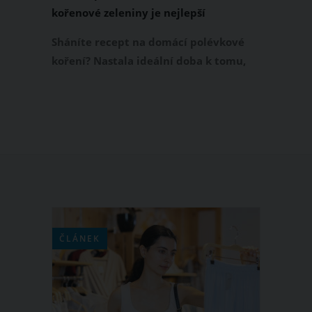
kořenové zeleniny je nejlepší
Sháníte recept na domácí polévkové
koření? Nastala ideální doba k tomu,
abyste si vyrobili domácí podravku bez
soli. Přinášíme osvědčený recept z
libečku a kořenové zeleniny, který
dodá vašim polévkám a omáčkám
jedinečnou chuť.
ČLÁNEK