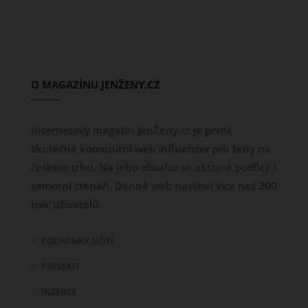
O MAGAZÍNU JENŽENY.CZ
Internetový magazín JenŽeny.cz je první,
skutečně komunitní web influencer pro ženy na
českém trhu. Na jeho obsahu se aktivně podílejí i
samotní čtenáři. Denně web navštíví více než 200
tisíc uživatelů.
PODMÍNKY UŽITÍ
PRESSKIT
INZERCE