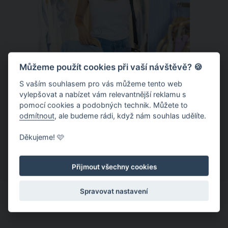
Můžeme použít cookies při vaší návštěvě? 🍪
S vaším souhlasem pro vás můžeme tento web
vylepšovat a nabízet vám relevantnější reklamu s
Chladivá móda do letních veder. V
pomocí cookies a podobných technik. Můžete to
těchto materiálech vám bude velmi
odmítnout
, ale budeme rádi, když nám souhlas udělíte.
příjemně
Když teploty šplhají ke 30 stupňům a
Děkujeme! 🩷
výš, nezáleží pouze na tom, co si
obléknete, ale také z čeho je oblečení
Přijmout všechny cookies
ušité. Některé materiály totiž zadržují
teplo a pot, jiné naopak nechají
Spravovat nastavení
pokožku dýchat a pomohou vám
zvládnout i opravdu horké dny.