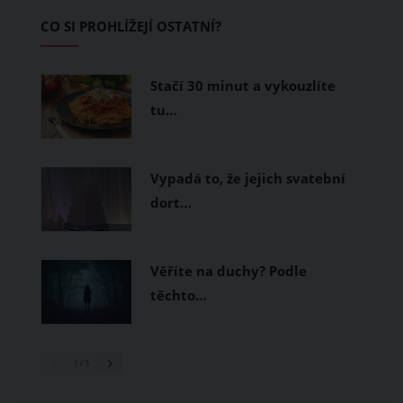
Základem letního šatníku by proto
CO SI PROHLÍŽEJÍ OSTATNÍ?
měly být přírodní nebo funkční
prodyšné tkaniny a volnější střihy.
Stačí 30 minut a vykouzlíte
tu…
Vypadá to, že jejich svatební
dort…
Věříte na duchy? Podle
těchto…
1
/ 3