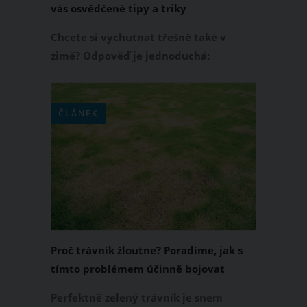
vás osvědčené tipy a triky
Chcete si vychutnat třešně také v
zimě? Odpověď je jednoduchá:
zamrazte je! V následujícím článku vám
přinášíme osvědčené rady a postupy,
jak správně zamrazit třešně, aby si
ČLÁNEK
zachovaly svou chuť a kvalitu. Také
vám dáme tipy na to, jak mražené
třešně následně využít při vaření.
Proč trávník žloutne? Poradíme, jak s
tímto problémem účinně bojovat
Perfektně zelený trávník je snem