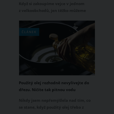
Když si zakoupíme vejce v jednom
z velkoobchodů, jen těžko můžeme
vědět, od které slepice námi koupené
vajíčko pochází. Abychom si byli
opravdu jisti, že jsme koupili takové
ČLÁNEK
vejce, které nám dodá všechny
potřebné živiny, jaké by kvalitní
vajíčko mělo obsahovat, musíme se
nejdříve zaměřit na jeho zbarvení.
Použitý olej rozhodně nevylívejte do
dřezu. Ničíte tak pitnou vodu
Nikdy jsem nepřemýšlela nad tím, co
se stane, když použitý olej třeba z