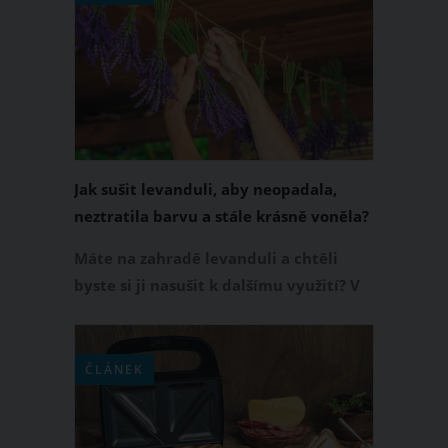
najde v dekoracích, kuchyni, nebo
dokonce v péči o tělo. Máme pro vás
spoustu tipů, jak využít sušenou
levanduli a vychutnat si její kouzlo po
celý rok.
Jak sušit levanduli, aby neopadala,
neztratila barvu a stále krásně voněla?
Základem je správný postup
Máte na zahradě levanduli a chtěli
byste si ji nasušit k dalšímu využití? V
tom případě vám přinášíme
jednoduchý a efektivní návod, jak sušit
levanduli, aby neopadala, neztratila
ČLÁNEK
barvu a stále krásně voněla. Co
všechno pro to musíte udělat?