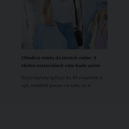
Chladivá móda do letních veder. V
těchto materiálech vám bude velmi
příjemně
Když teploty šplhají ke 30 stupňům a
výš, nezáleží pouze na tom, co si
obléknete, ale také z čeho je oblečení
ušité. Některé materiály totiž zadržují
teplo a pot, jiné naopak nechají
pokožku dýchat a pomohou vám
zvládnout i opravdu horké dny.