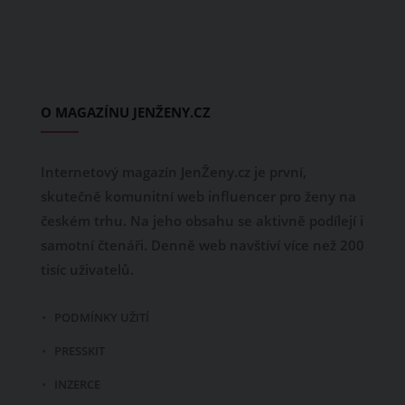
O MAGAZÍNU JENŽENY.CZ
Internetový magazín JenŽeny.cz je první,
skutečně komunitní web influencer pro ženy na
českém trhu. Na jeho obsahu se aktivně podílejí i
samotní čtenáři. Denně web navštíví více než 200
tisíc uživatelů.
PODMÍNKY UŽITÍ
PRESSKIT
INZERCE