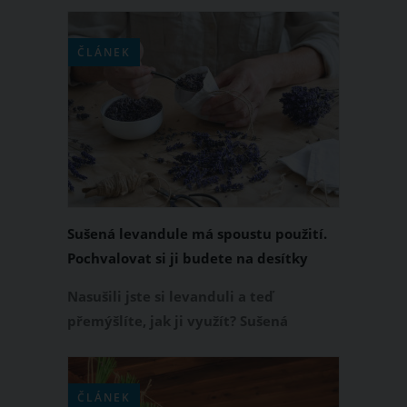
fritézy nebo pánve, poté co jsem
dosmažila hranolky či řízky, vyliji do
dřezu.
ČLÁNEK
Sušená levandule má spoustu použití.
Pochvalovat si ji budete na desítky
způsobů
Nasušili jste si levanduli a teď
přemýšlíte, jak ji využít? Sušená
levandule je skutečně univerzální a její
použití je mnohem širší, než by se vám
mohlo na první pohled zdát. Uplatnění
ČLÁNEK