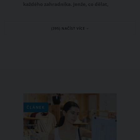
každého zahradníka. Jenže, co dělat,
když trávník začne žloutnout? Přečtěte
si, jaké jsou nejčastější příčiny tohoto
(395) NAČÍST VÍCE
problému a jak s nimi můžete účinně
bojovat, aby váš trávník opět zářil
zdravím a krásou.
ČLÁNEK