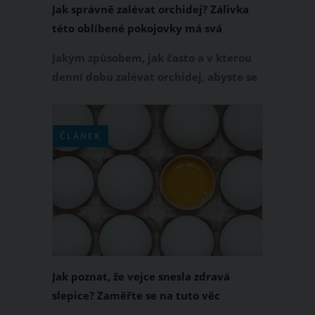
Jak správně zalévat orchidej? Zálivka
této oblíbené pokojovky má svá
pravidla
Jakým způsobem, jak často a v kterou
denní dobu zalévat orchidej, abyste se
mohli stále těšit z její krásy? Pokud
doma pěstujete orchideje, vyplatí se
na tuto otázku znát přesnou odpověď.
ČLÁNEK
Špatně provedenou zálivkou totiž
můžete své orchideji naopak velmi
ublížit.
Jak poznat, že vejce snesla zdravá
slepice? Zaměřte se na tuto věc